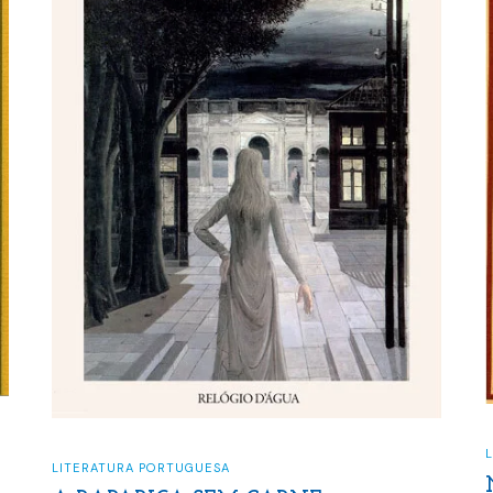
LITERATURA PORTUGUESA
,
POESIA
NECROPHILIA