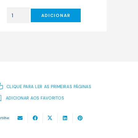
original
atual
era:
é:
Quantidade
14.00 €.
12.60 €.
ADICIONAR
de
O
Estendal
e
Outros
Contos
CLIQUE PARA LER AS PRIMEIRAS PÁGINAS
ADICIONAR AOS FAVORITOS
rtilhe: