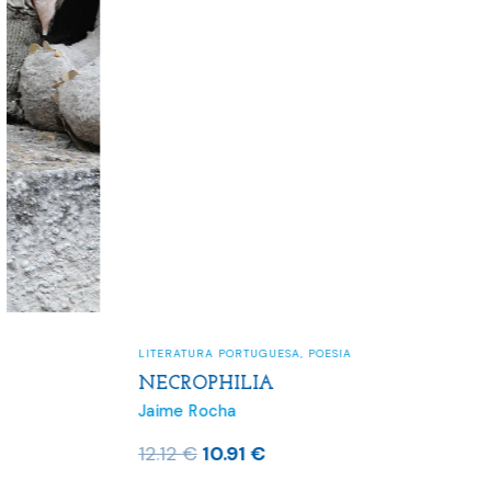
LITERATURA PORTUGUESA
,
POESIA
NECROPHILIA
Jaime Rocha
O
O
12.12
€
10.91
€
preço
preço