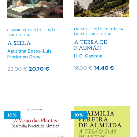
FICÇÃO
,
FICÇÃO CIENTÍFICA
,
CLÁSSICOS
,
FICÇÃO
,
FICÇÃO
FICÇÃO PORTUGUESA
PORTUGUESA
A TERRA DE
A SIBILA
NAUMÃN
Agustina Bessa-Luís
,
H. G. Cancela
Frederico Draw
O
O
16.00
€
14.40
€
O
O
23.00
€
20.70
€
preço
preço
preço
preço
original
atual
original
atual
era:
é:
era:
é:
16.00 €.
14.40 €.
23.00 €.
20.70 €.
10%
10%