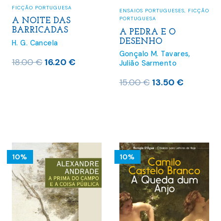
FICÇÃO PORTUGUESA
ENSAIOS PORTUGUESES
,
FICÇÃO
PORTUGUESA
A NOITE DAS
BARRICADAS
A PEDRA E O
DESENHO
H. G. Cancela
Gonçalo M. Tavares
,
O
O
18.00
€
16.20
€
Julião Sarmento
preço
preço
O
O
15.00
€
13.50
€
original
atual
preço
preço
era:
é:
original
atual
18.00 €.
16.20 €.
era:
é:
15.00 €.
13.50 €.
10%
10%