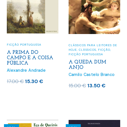
FICÇÃO PORTUGUESA
CLÁSSICOS PARA LEITORES DE
HOJE
,
CLÁSSICOS
,
FICÇÃO
,
A PRIMA DO
FICÇÃO PORTUGUESA
CAMPO E A COISA
A QUEDA DUM
PÚBLICA
ANJO
Alexandre Andrade
Camilo Castelo Branco
O
O
17.00
€
15.30
€
O
O
15.00
€
13.50
€
preço
preço
preço
preço
original
atual
original
atual
era:
é:
era:
é:
17.00 €.
15.30 €.
15.00 €.
13.50 €.