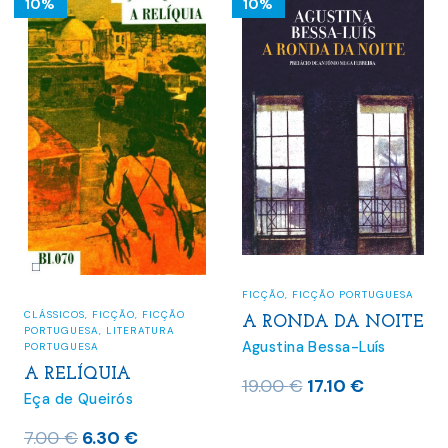
10%
10%
FICÇÃO
,
FICÇÃO PORTUGUESA
CLÁSSICOS
,
FICÇÃO
,
FICÇÃO
A RONDA DA NOITE
PORTUGUESA
,
LITERATURA
Agustina Bessa-Luís
PORTUGUESA
A RELÍQUIA
O
O
19.00
€
17.10
€
Eça de Queirós
preço
preço
O
O
7.00
€
6.30
€
original
atual