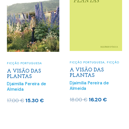
FICÇÃO PORTUGUESA
,
FICÇÃO
FICÇÃO PORTUGUESA
A VISÃO DAS
A VISÃO DAS
PLANTAS
PLANTAS
Djaimilia Pereira de
Djaimilia Pereira de
Almeida
Almeida
O
O
18.00
€
16.20
€
O
O
17.00
€
15.30
€
preço
preço
preço
preço
original
atual
original
atual
era:
é:
era:
é: