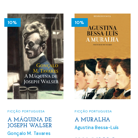
era:
é:
17.00 €.
15.30 €.
18.00 €.
16.20 €.
10%
10%
FICÇÃO PORTUGUESA
FICÇÃO PORTUGUESA
A MÁQUINA DE
A MURALHA
JOSEPH WALSER
Agustina Bessa-Luís
Gonçalo M. Tavares