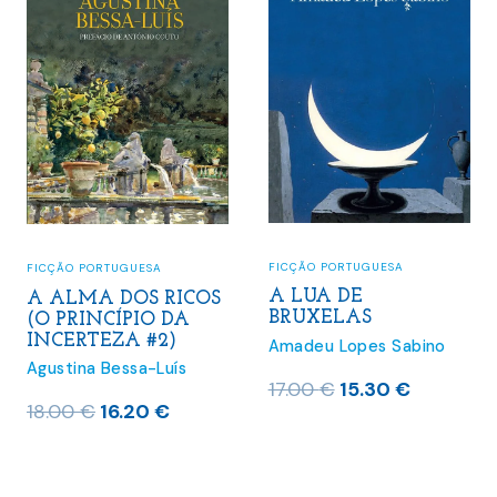
Mais vendidos do mês
(32)
Pré-Vendas
(4)
Últimos lançamentos
(280)
FICÇÃO PORTUGUESA
FICÇÃO PORTUGUESA
A LUA DE
A ALMA DOS RICOS
BRUXELAS
(O PRINCÍPIO DA
INCERTEZA #2)
Amadeu Lopes Sabino
Agustina Bessa-Luís
O
O
17.00
€
15.30
€
O
O
18.00
€
16.20
€
preço
preço
preço
preço
original
atual
original
atual
era:
é: