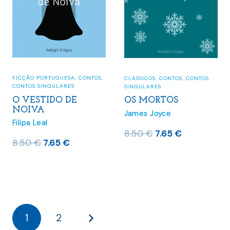
FICÇÃO PORTUGUESA
,
CONTOS
,
CLÁSSICOS
,
CONTOS
,
CONTOS
CONTOS SINGULARES
SINGULARES
O VESTIDO DE
OS MORTOS
NOIVA
James Joyce
Filipa Leal
O
O
8.50
€
7.65
€
O
O
8.50
€
7.65
€
preço
preço
preço
preço
original
atual
original
atual
era:
é:
era:
é:
8.50 €.
7.65 €.
8.50 €.
7.65 €.
1
2