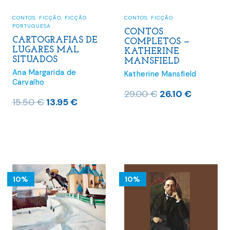
CONTOS
,
FICÇÃO
CONTOS
,
FICÇÃO
,
FICÇÃO
PORTUGUESA
CONTOS
CARTOGRAFIAS DE
COMPLETOS —
LUGARES MAL
KATHERINE
SITUADOS
MANSFIELD
Ana Margarida de
Katherine Mansfield
Carvalho
O
O
29.00
€
26.10
€
O
O
15.50
€
13.95
€
preço
preço
preço
preço
original
atual
original
atual
era:
é:
era:
é:
29.00 €.
26.10 €.
15.50 €.
13.95 €.
10%
10%