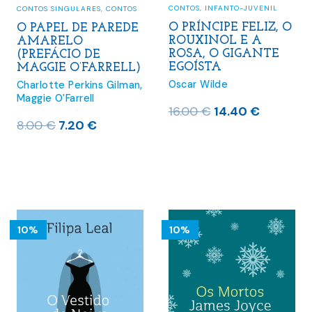
CONTOS
,
INFANTO-JUVENIL
CONTOS SINGULARES
,
CONTOS
O PRÍNCIPE FELIZ, O
O PAPEL DE PAREDE
ROUXINOL E A
AMARELO
ROSA, O GIGANTE
(PREFÁCIO DE
EGOÍSTA
MAGGIE O’FARRELL)
Oscar Wilde
Charlotte Perkins Gilman
,
Maggie O'Farrell
O
O
16.00
€
14.40
€
O
O
8.00
€
7.20
€
preço
preço
preço
preço
original
atual
original
atual
era:
é:
era:
é:
16.00 €.
14.40 €.
8.00 €.
7.20 €.
10%
10%