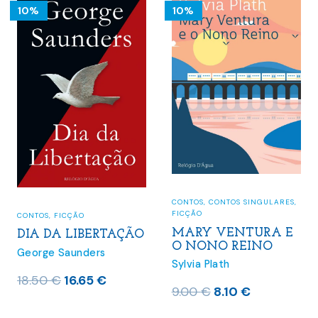
10%
10%
CONTOS
,
CONTOS SINGULARES
,
FICÇÃO
CONTOS
,
FICÇÃO
MARY VENTURA E
DIA DA LIBERTAÇÃO
O NONO REINO
George Saunders
Sylvia Plath
O
O
18.50
€
16.65
€
O
O
9.00
€
8.10
€
preço
preço
preço
preço
original
atual