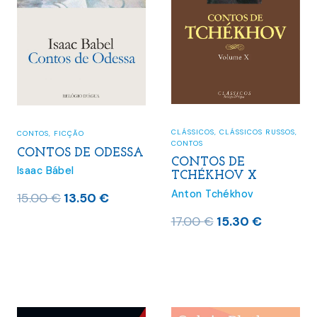
CLÁSSICOS
,
CLÁSSICOS RUSSOS
,
CONTOS
,
FICÇÃO
CONTOS
CONTOS DE ODESSA
CONTOS DE
Isaac Bábel
TCHÉKHOV X
Anton Tchékhov
O
O
15.00
€
13.50
€
preço
preço
O
O
17.00
€
15.30
€
original
atual
preço
preço
era:
é:
original
atual
15.00 €.
13.50 €.
era:
é:
17.00 €.
15.30 €.