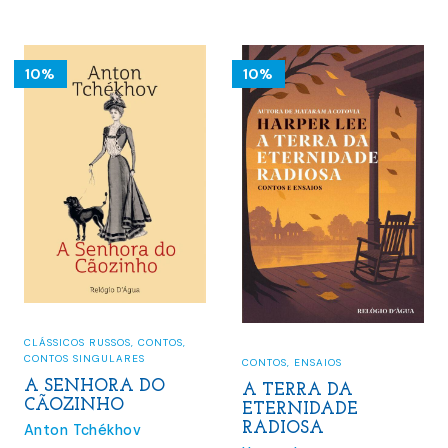
era:
é:
14.00 €.
12.60 €.
10%
10%
CLÁSSICOS RUSSOS
,
CONTOS
,
CONTOS SINGULARES
CONTOS
,
ENSAIOS
A SENHORA DO
A TERRA DA
CÃOZINHO
ETERNIDADE
RADIOSA
Anton Tchékhov