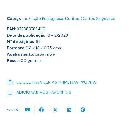
Noiva
Categoria:
Ficção Portuguesa
,
Contos
,
Contos Singulares
EAN:
9789897834110
Data de publicação:
07/12/2023
Nº de páginas:
88
Formato:
11,3 x 16 x 0,75
cms
Acabamento:
capa mole
Peso:
200
gramas
CLIQUE PARA LER AS PRIMEIRAS PÁGINAS
ADICIONAR AOS FAVORITOS
Partilhe: