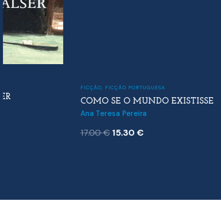
FICÇÃO
,
FICÇÃO PORTUGUESA
COMO SE O MUNDO EXISTISSE
Ana Teresa Pereira
O
O
17.00
€
15.30
€
preço
preço
original
atual
era:
é:
17.00 €.
15.30 €.