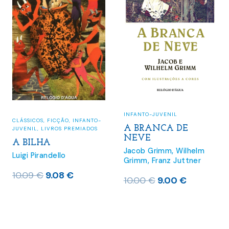
INFANTO-JUVENIL
CLÁSSICOS
,
FICÇÃO
,
INFANTO-
A BRANCA DE
JUVENIL
,
LIVROS PREMIADOS
NEVE
A BILHA
Jacob Grimm
,
Wilhelm
Luigi Pirandello
Grimm
,
Franz Juttner
O
O
10.09
€
9.08
€
O
O
10.00
€
9.00
€
preço
preço
preço
preço
original
atual
original
atual
era:
é:
era:
é: