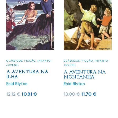
Mais vendidos do mês
(32)
Pré-Vendas
(4)
Últimos lançamentos
(280)
CLÁSSICOS
,
FICÇÃO
,
INFANTO-
CLÁSSICOS
,
FICÇÃO
,
INFANTO-
JUVENIL
JUVENIL
A AVENTURA NA
A AVENTURA NA
ILHA
MONTANHA
Enid Blyton
Enid Blyton
O
O
O
O
12.12
€
10.91
€
13.00
€
11.70
€
preço
preço
preço
preço
original
atual
original
atual
era:
é:
era:
é: