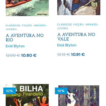
CLÁSSICOS
,
FICÇÃO
,
INFANTO-
CLÁSSICOS
,
FICÇÃO
,
INFANTO-
JUVENIL
JUVENIL
A AVENTURA NO
A AVENTURA NO
VALE
RIO
Enid Blyton
Enid Blyton
O
O
12.12
€
10.91
€
O
O
12.00
€
10.80
€
preço
preço
preço
preço
original
atual
original
atual
era:
é:
era:
é:
12.12 €.
10.91 €.
12.00 €.
10.80 €.
10%
10%