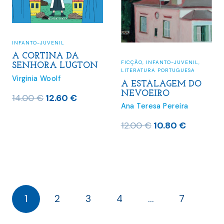
INFANTO-JUVENIL
A CORTINA DA
FICÇÃO
,
INFANTO-JUVENIL
,
SENHORA LUGTON
LITERATURA PORTUGUESA
Virginia Woolf
A ESTALAGEM DO
NEVOEIRO
O
O
14.00
€
12.60
€
Ana Teresa Pereira
preço
preço
original
atual
O
O
12.00
€
10.80
€
era:
é:
preço
preço
14.00 €.
12.60 €.
original
atual
era:
é:
12.00 €.
10.80 €.
1
2
3
4
…
7