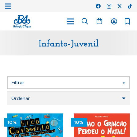
Infanto-Juvenil
Filtrar
+
DESTAQUES
10%
10%
Mais vendidos de sempre
(157)