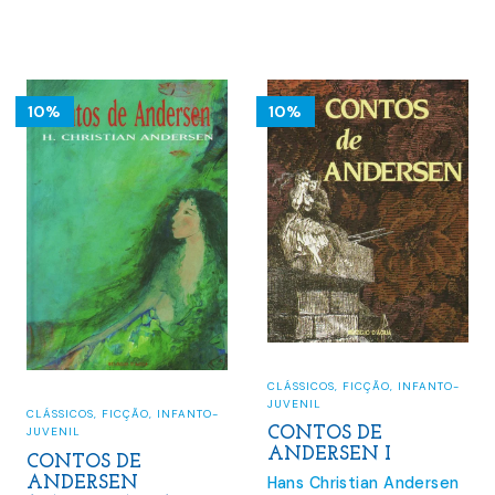
original
atual
era:
é:
era:
é:
25.00 €.
22.50 €
16.00 €.
14.40 €.
10%
10%
CLÁSSICOS
,
FICÇÃO
,
INFANTO-
JUVENIL
CLÁSSICOS
,
FICÇÃO
,
INFANTO-
JUVENIL
CONTOS DE
ANDERSEN I
CONTOS DE
Hans Christian Andersen
ANDERSEN