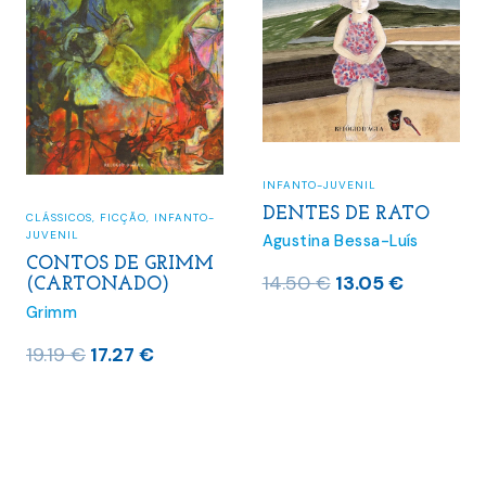
INFANTO-JUVENIL
DENTES DE RATO
CLÁSSICOS
,
FICÇÃO
,
INFANTO-
JUVENIL
Agustina Bessa-Luís
CONTOS DE GRIMM
O
O
14.50
€
13.05
€
(CARTONADO)
preço
preço
Grimm
original
atual
O
O
19.19
€
17.27
€
era:
é:
preço
preço
14.50 €.
13.05 €.
original
atual
era:
é:
19.19 €.
17.27 €.