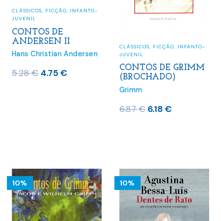
CLÁSSICOS
,
FICÇÃO
,
INFANTO-
JUVENIL
CONTOS DE
ANDERSEN II
CLÁSSICOS
,
FICÇÃO
,
INFANTO-
Hans Christian Andersen
JUVENIL
CONTOS DE GRIMM
O
O
5.28
€
4.75
€
(BROCHADO)
preço
preço
Grimm
original
atual
O
O
6.87
€
6.18
€
era:
é:
preço
preço
5.28 €.
4.75 €.
original
atual
era:
é:
6.87 €.
6.18 €.
10%
10%