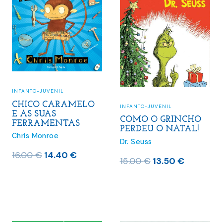
Mais vendidos do mês
(32)
Pré-Vendas
(4)
Últimos lançamentos
(280)
INFANTO-JUVENIL
CHICO CARAMELO
INFANTO-JUVENIL
E AS SUAS
COMO O GRINCHO
FERRAMENTAS
PERDEU O NATAL!
Chris Monroe
Dr. Seuss
O
O
16.00
€
14.40
€
O
O
15.00
€
13.50
€
preço
preço
preço
preço
original
atual
original
atual
era:
é:
era:
é:
16.00 €.
14.40 €.
15.00 €.
13.50 €.