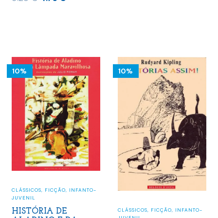
era:
é:
preço
preço
16.00 €.
14.40 €.
original
atual
era:
é:
5.28 €.
4.75 €.
10%
10%
CLÁSSICOS
,
FICÇÃO
,
INFANTO-
JUVENIL
CLÁSSICOS
,
FICÇÃO
,
INFANTO-
HISTÓRIA DE
JUVENIL