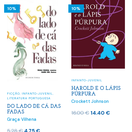
10%
10%
INFANTO-JUVENIL
HAROLD E O LÁPIS
PÚRPURA
FICÇÃO
,
INFANTO-JUVENIL
,
LITERATURA PORTUGUESA
Crockett Johnson
DO LADO DE CÁ DAS
O
O
FADAS
16.00
€
14.40
€
Graça Vilhena
preço
preço
original
atual
O
O
5.28
€
4.75
€