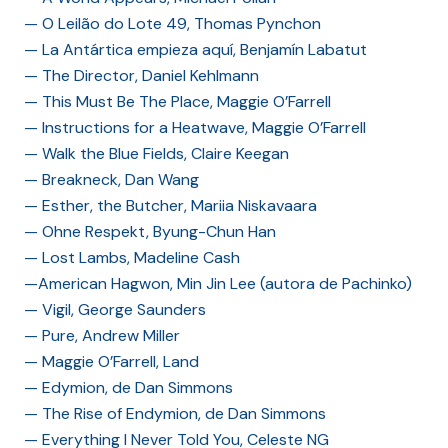
— O Leilão do Lote 49, Thomas Pynchon
— La Antártica empieza aquí, Benjamín Labatut
— The Director, Daniel Kehlmann
— This Must Be The Place, Maggie O’Farrell
— Instructions for a Heatwave, Maggie O’Farrell
— Walk the Blue Fields, Claire Keegan
— Breakneck, Dan Wang
— Esther, the Butcher, Mariia Niskavaara
— Ohne Respekt, Byung-Chun Han
— Lost Lambs, Madeline Cash
—American Hagwon, Min Jin Lee (autora de Pachinko)
— Vigil, George Saunders
— Pure, Andrew Miller
— Maggie O’Farrell, Land
— Edymion, de Dan Simmons
— The Rise of Endymion, de Dan Simmons
— Everything I Never Told You, Celeste NG