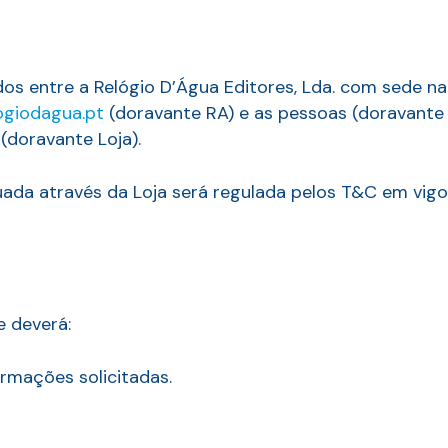
s entre a Relógio D’Água Editores, Lda. com sede na
ogiodagua.pt
(doravante RA) e as pessoas (doravante
(doravante Loja).
uada através da Loja será regulada pelos T&C em vig
e deverá:
ormações solicitadas.