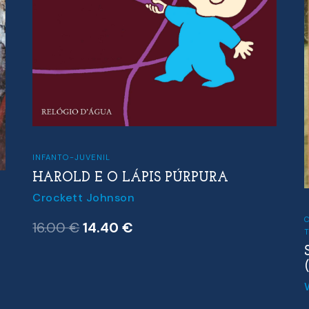
INFANTO-JUVENIL
HAROLD E O LÁPIS PÚRPURA
Crockett Johnson
C
O
O
16.00
€
14.40
€
preço
preço
original
atual
era:
é: