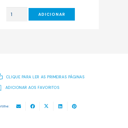
original
atual
era:
é:
Quantidade
15.00 €.
13.50 €.
ADICIONAR
de
Joanica-
Puff
CLIQUE PARA LER AS PRIMEIRAS PÁGINAS
ADICIONAR AOS FAVORITOS
rtilhe: