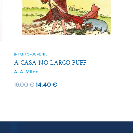
INFANTO-JUVENIL
A CASA NO LARGO PUFF
A. A. Milne
O
O
16.00
€
14.40
€
preço
preço
original
atual
era:
é:
16.00 €.
14.40 €.