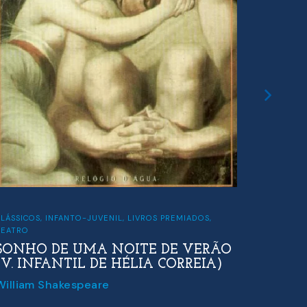
LÁSSICOS
,
INFANTO-JUVENIL
,
LIVROS PREMIADOS
,
CLÁSSICO
TEATRO
SYLVI
SONHO DE UMA NOITE DE VERÃO
Lewis C
(V. INFANTIL DE HÉLIA CORREIA)
William Shakespeare
10.09