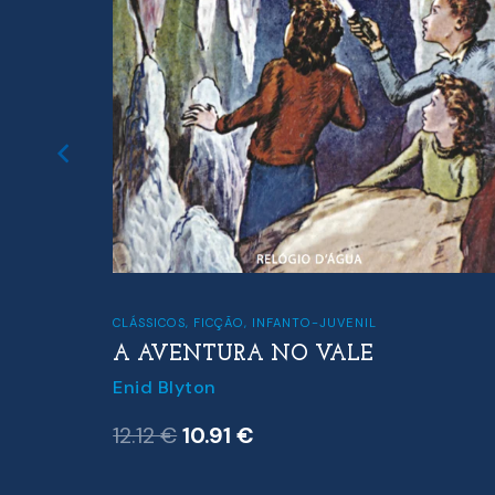
UGUESA
CLÁSSICOS
,
FICÇÃO
,
INFANTO-JUVENIL
A AVENTURA NO VALE
Enid Blyton
O
O
12.12
€
10.91
€
preço
preço