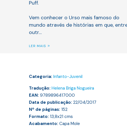
Puff.
Vem conhecer o Urso mais famoso do
mundo através de histórias em que, entr
outr…
LER MAIS
Categoria:
Infanto-Juvenil
Tradução:
Helena Briga Nogueira
EAN:
9789896417000
Data de publicação:
22/04/2017
Nº de páginas:
152
Formato:
13,8x21
cms
Acabamento:
Capa Mole