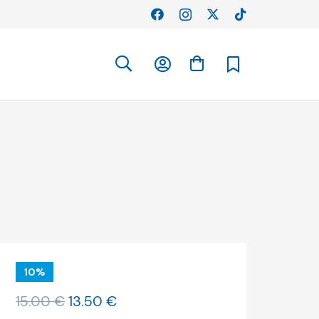
10%
O
O
15.00
€
13.50
€
preço
preço