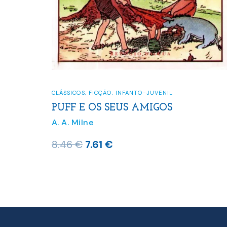
CLÁSSICOS
,
FICÇÃO
,
INFANTO-JUVENIL
PUFF E OS SEUS AMIGOS
A. A. Milne
O
O
8.46
€
7.61
€
preço
preço
original
atual
era:
é:
8.46 €.
7.61 €.