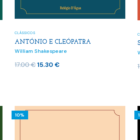
CLÁSSICOS
C
ANTÓNIO E CLEÓPATRA
William Shakespeare
O
O
17.00
€
15.30
€
preço
preço
original
atual
era:
é:
17.00 €.
15.30 €.
10%