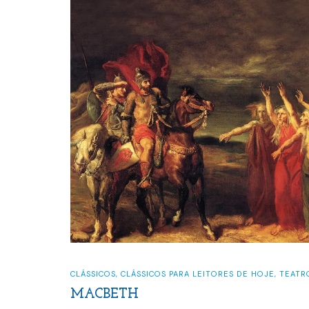
CLÁSSICOS
,
CLÁSSICOS PARA LEITORES DE HOJE
,
TEATR
MACBETH