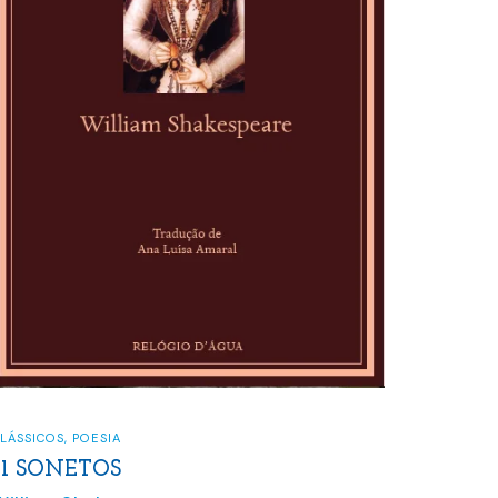
LÁSSICOS
,
POESIA
31 SONETOS