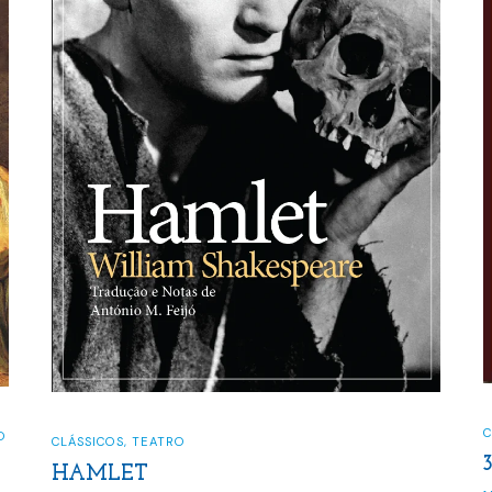
C
O
CLÁSSICOS
,
TEATRO
HAMLET