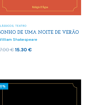
LÁSSICOS
,
TEATRO
SONHO DE UMA NOITE DE VERÃO
William Shakespeare
O
O
17.00
€
15.30
€
preço
preço
original
atual
era:
é:
17.00 €.
15.30 €.
10%