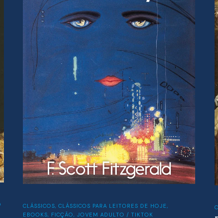
O
CLÁSSICOS
,
CLÁSSICOS PARA LEITORES DE HOJE
,
C
EBOOKS
,
FICÇÃO
,
JOVEM ADULTO / TIKTOK