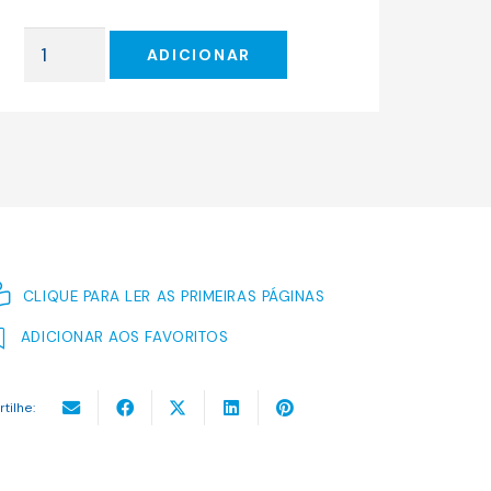
original
atual
era:
é:
Quantidade
18.00 €.
16.20 €.
ADICIONAR
de
RICARDO
III
CLIQUE PARA LER AS PRIMEIRAS PÁGINAS
ADICIONAR AOS FAVORITOS
rtilhe: