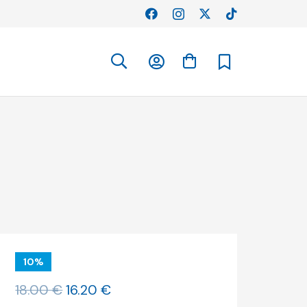
10%
O
O
18.00
€
16.20
€
preço
preço