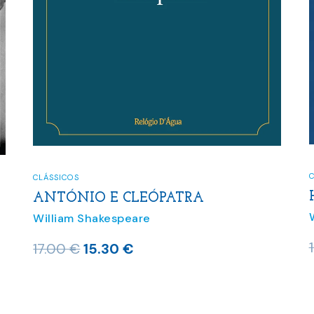
C
CLÁSSICOS
ANTÓNIO E CLEÓPATRA
William Shakespeare
O
O
17.00
€
15.30
€
preço
preço
original
atual
era:
é: