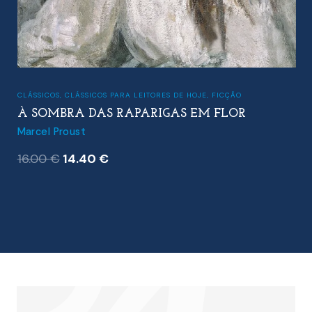
CLÁSSICOS
,
CLÁSSICOS PARA LEITORES DE HOJE
,
FICÇÃO
À SOMBRA DAS RAPARIGAS EM FLOR
Marcel Proust
O
O
16.00
€
14.40
€
preço
preço
original
atual
era:
é:
16.00 €.
14.40 €.