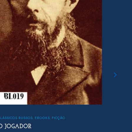
CLÁSSICOS RUSSOS
,
EBOOKS
,
FICÇÃO
FICÇÃO
O JOGADOR
FRON