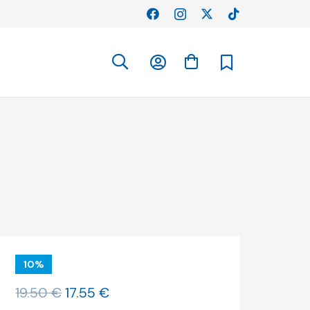
10%
O
O
19.50
€
17.55
€
preço
preço