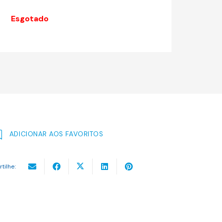
original
atual
era:
é:
Esgotado
19.50 €.
17.55 €.
ADICIONAR AOS FAVORITOS
rtilhe: