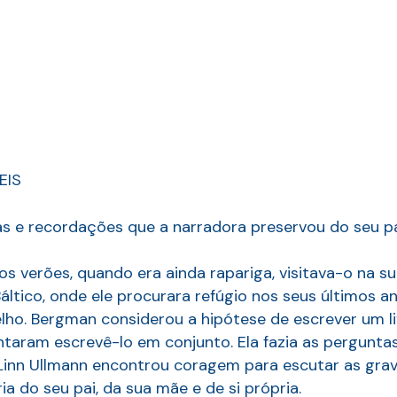
EIS
as e recordações que a narradora preservou do seu pa
s os verões, quando era ainda rapariga, visitava-o na
Báltico, onde ele procurara refúgio nos seus últimos an
elho. Bergman considerou a hipótese de escrever um l
taram escrevê-lo em conjunto. Ela fazia as perguntas 
inn Ullmann encontrou coragem para escutar as grav
a do seu pai, da sua mãe e de si própria.