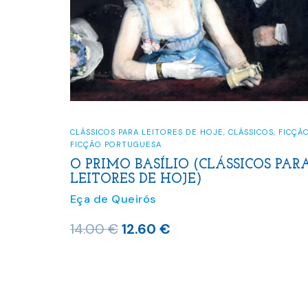
CLÁSSICOS PARA LEITORES DE HOJE
,
CLÁSSICOS
,
FICÇÃ
FICÇÃO PORTUGUESA
O PRIMO BASÍLIO (CLÁSSICOS PAR
LEITORES DE HOJE)
Eça de Queirós
O
O
14.00
€
12.60
€
preço
preço
original
atual
era:
é: