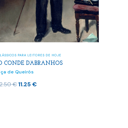
LÁSSICOS PARA LEITORES DE HOJE
O CONDE D’ABRANHOS
Eça de Queirós
O
O
12.50
€
11.25
€
preço
preço
original
atual
era:
é:
12.50 €.
11.25 €.