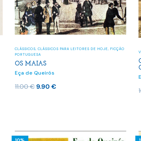
CLÁSSICOS
,
CLÁSSICOS PARA LEITORES DE HOJE
,
FICÇÃO
V
PORTUGUESA
OS MAIAS
Eça de Queirós
O
O
11.00
€
9.90
€
preço
preço
original
atual
era:
é:
11.00 €.
9.90 €.
10%