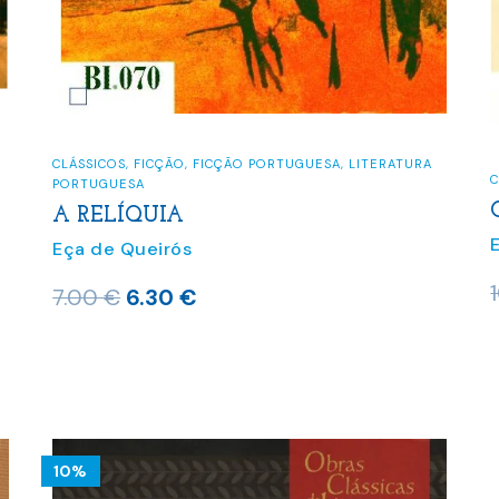
CLÁSSICOS
,
FICÇÃO
,
FICÇÃO PORTUGUESA
,
LITERATURA
C
PORTUGUESA
A RELÍQUIA
Eça de Queirós
O
O
7.00
€
6.30
€
preço
preço
original
atual
era:
é:
7.00 €.
6.30 €.
10%