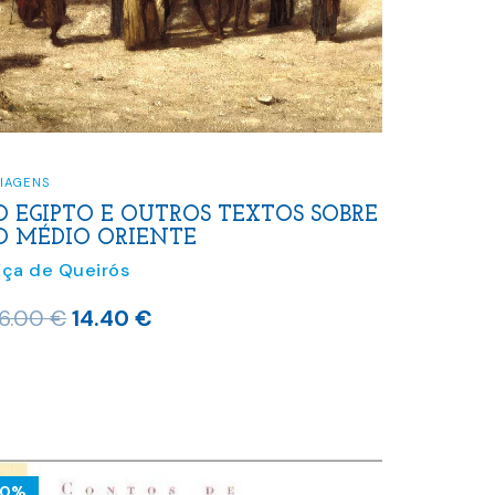
IAGENS
O EGIPTO E OUTROS TEXTOS SOBRE
O MÉDIO ORIENTE
Eça de Queirós
O
O
16.00
€
14.40
€
preço
preço
original
atual
era:
é:
16.00 €.
14.40 €.
10%