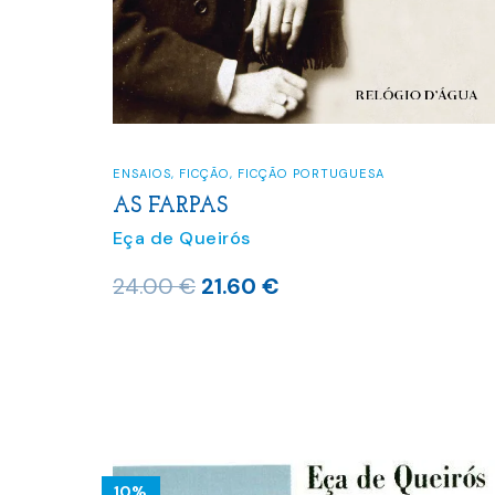
ENSAIOS
,
FICÇÃO
,
FICÇÃO PORTUGUESA
AS FARPAS
Eça de Queirós
O
O
24.00
€
21.60
€
preço
preço
original
atual
era:
é:
24.00 €.
21.60 €.
10%