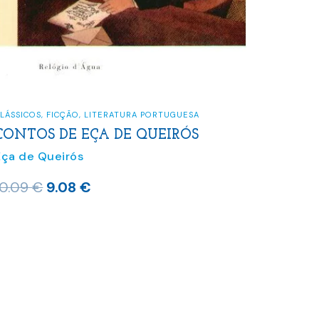
LÁSSICOS
,
FICÇÃO
,
LITERATURA PORTUGUESA
CONTOS DE EÇA DE QUEIRÓS
Eça de Queirós
O
O
10.09
€
9.08
€
preço
preço
original
atual
era:
é:
10.09 €.
9.08 €.