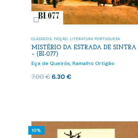
CLÁSSICOS
,
FICÇÃO
,
LITERATURA PORTUGUESA
MISTÉRIO DA ESTRADA DE SINTRA
– (BI-077)
Eça de Queirós
,
Ramalho Ortigão
O
O
7.00
€
6.30
€
preço
preço
original
atual
era:
é:
7.00 €.
6.30 €.
10%