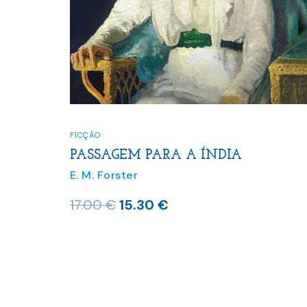
FICÇÃO
PASSAGEM PARA A ÍNDIA
E. M. Forster
O
O
17.00
€
15.30
€
preço
preço
original
atual
era:
é:
17.00 €.
15.30 €.