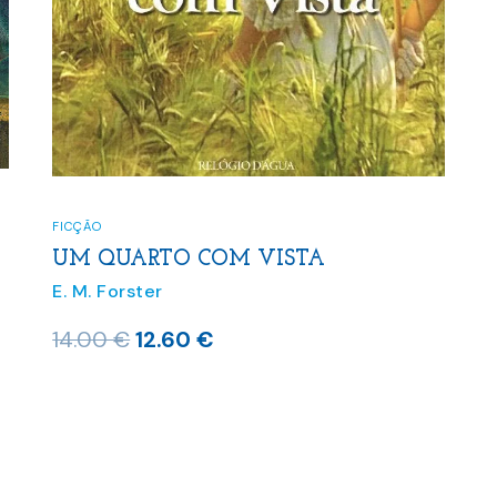
FICÇÃO
UM QUARTO COM VISTA
E. M. Forster
O
O
14.00
€
12.60
€
preço
preço
original
atual
era:
é:
14.00 €.
12.60 €.