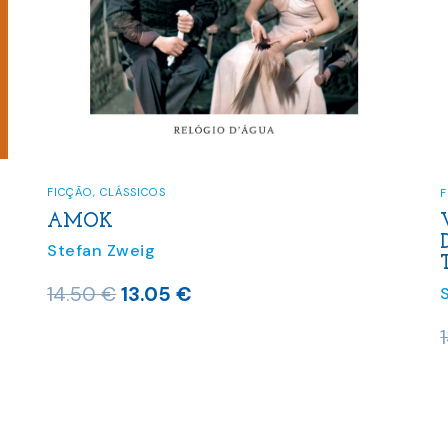
FICÇÃO
,
CLÁSSICOS
AMOK
Stefan Zweig
O
O
14.50
€
13.05
€
preço
preço
original
atual
era:
é:
14.50 €.
13.05 €.