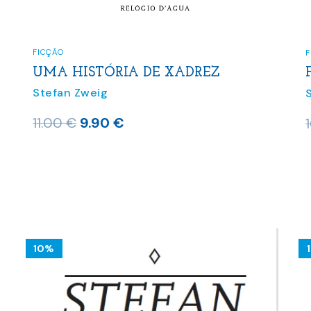
FICÇÃO
UMA HISTÓRIA DE XADREZ
Stefan Zweig
O
O
11.00
€
9.90
€
preço
preço
original
atual
era:
é:
11.00 €.
9.90 €.
10%