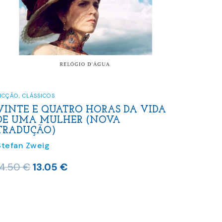
FICÇÃO
,
CLÁSSICOS
VINTE E QUATRO HORAS DA VIDA
DE UMA MULHER (NOVA
TRADUÇÃO)
Stefan Zweig
O
O
14.50
€
13.05
€
preço
preço
original
atual
era:
é: