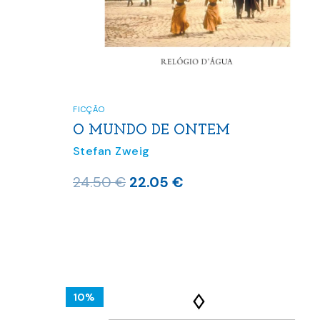
FICÇÃO
O MUNDO DE ONTEM
Stefan Zweig
O
O
24.50
€
22.05
€
preço
preço
original
atual
era:
é:
24.50 €.
22.05 €.
10%