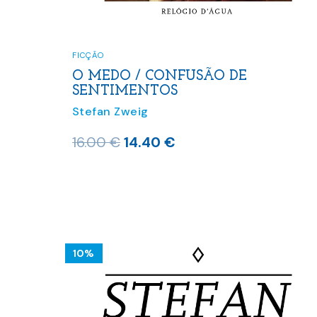
FICÇÃO
O MEDO / CONFUSÃO DE
SENTIMENTOS
Stefan Zweig
O
O
16.00
€
14.40
€
preço
preço
original
atual
era:
é:
16.00 €.
14.40 €.
10%