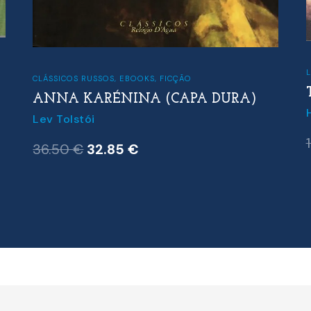
CLÁSSICOS RUSSOS
,
EBOOKS
,
FICÇÃO
ANNA KARÉNINA (CAPA DURA)
Lev Tolstói
O
O
36.50
€
32.85
€
preço
preço
original
atual
era:
é:
36.50 €.
32.85 €.