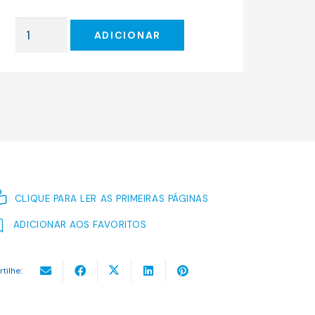
original
atual
era:
é:
Quantidade
18.50 €.
16.65 €.
ADICIONAR
de
A
GAIVOTA
-
O
TIO
VANIA
-
TRÊS
CLIQUE PARA LER AS PRIMEIRAS PÁGINAS
IRMÃS
ADICIONAR AOS FAVORITOS
-
O
GINJAL
rtilhe: