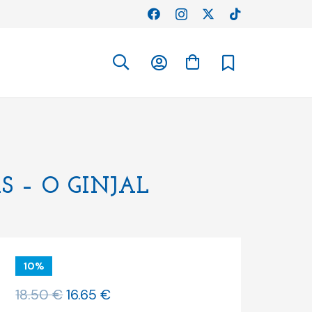
S – O GINJAL
10%
O
O
18.50
€
16.65
€
preço
preço