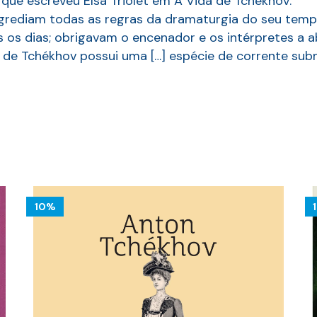
que escreveu Elsa Triolet em A Vida de Tchékhov:
grediam todas as regras da dramaturgia do seu tempo;
 os dias; obrigavam o encenador e os intérpretes a a
de Tchékhov possui uma […] espécie de corrente subma
0%
10%