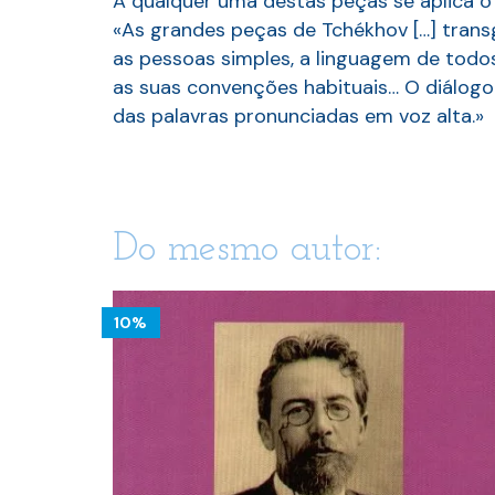
A qualquer uma destas peças se aplica o 
«As grandes peças de Tchékhov […] trans
as pessoas simples, a linguagem de todos
as suas convenções habituais… O diálogo 
das palavras pronunciadas em voz alta.»
Do mesmo autor:
10%
1