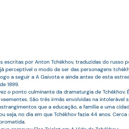
as escritas por Anton Tchékhov, traduzidas do russo po
é já perceptível o modo de ser das personagens tchékh
 logo a seguir a A Gaivota e ainda antes de esta estre
de 1899.
lvez o ponto culminante da dramaturgia de Tchékhov. É
 veementes. São três irmãs envolvidas na intolerável 
strangimentos que a educação, a família e uma cidad
, ou seja, no dia em que Tchékhov fazia 44 anos. Cerc
 prometida.