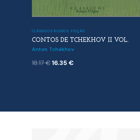
CLÁSSICOS RUSSOS
,
FICÇÃO
CONTOS DE TCHEKHOV II VOL.
Anton Tchékhov
O
O
18.17
€
16.35
€
preço
preço
original
atual
era:
é:
18.17 €.
16.35 €.