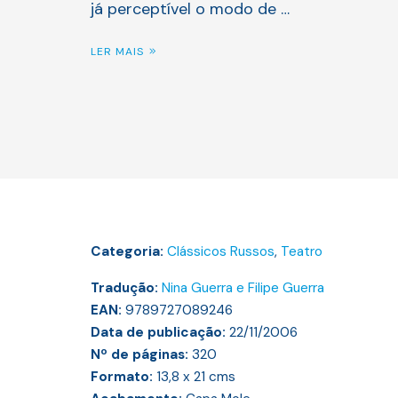
já perceptível o modo de …
LER MAIS
Categoria:
Clássicos Russos
,
Teatro
Tradução:
Nina Guerra e Filipe Guerra
EAN:
9789727089246
Data de publicação:
22/11/2006
Nº de páginas:
320
Formato:
13,8 x 21
cms