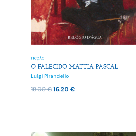
FICÇÃO
O FALECIDO MATTIA PASCAL
Luigi Pirandello
O
O
18.00
€
16.20
€
preço
preço
original
atual
era:
é:
18.00 €.
16.20 €.