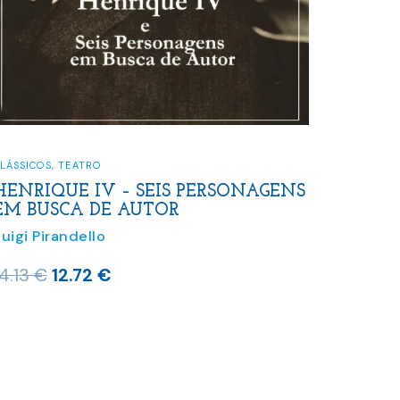
LÁSSICOS
,
TEATRO
HENRIQUE IV – SEIS PERSONAGENS
EM BUSCA DE AUTOR
Luigi Pirandello
O
O
14.13
€
12.72
€
preço
preço
original
atual
era:
é:
14.13 €.
12.72 €.