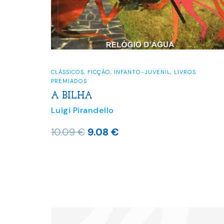
CLÁSSICOS
,
FICÇÃO
,
INFANTO-JUVENIL
,
LIVROS
PREMIADOS
A BILHA
Luigi Pirandello
O
O
10.09
€
9.08
€
preço
preço
original
atual
era:
é:
10.09 €.
9.08 €.