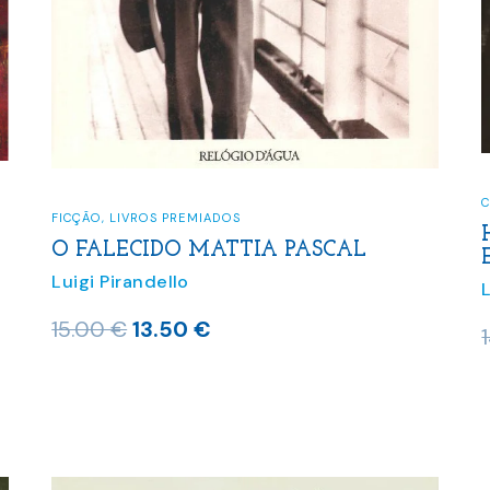
C
FICÇÃO
,
LIVROS PREMIADOS
O FALECIDO MATTIA PASCAL
Luigi Pirandello
O
O
15.00
€
13.50
€
preço
preço
original
atual
era:
é:
15.00 €.
13.50 €.