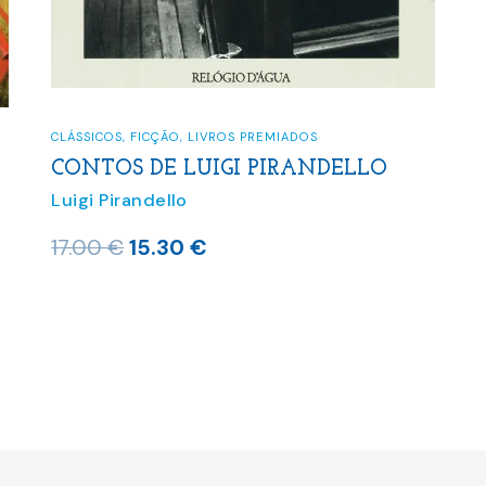
CLÁSSICOS
,
FICÇÃO
,
LIVROS PREMIADOS
CONTOS DE LUIGI PIRANDELLO
Luigi Pirandello
O
O
17.00
€
15.30
€
preço
preço
original
atual
era:
é:
17.00 €.
15.30 €.