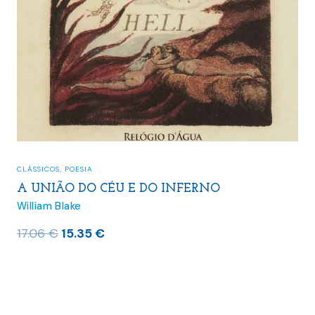
CLÁSSICOS
,
POESIA
A UNIÃO DO CÉU E DO INFERNO
William Blake
O
O
17.06
€
15.35
€
preço
preço
original
atual
era:
é:
17.06 €.
15.35 €.