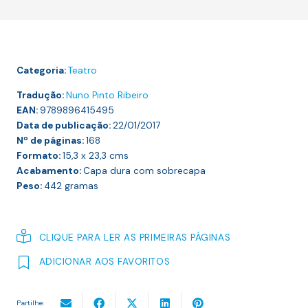
de
Atenas
Categoria:
Teatro
Tradução:
Nuno Pinto Ribeiro
EAN:
9789896415495
Data de publicação:
22/01/2017
Nº de páginas:
168
Formato:
15,3 x 23,3
cms
Acabamento:
Capa dura com sobrecapa
Peso:
442
gramas
CLIQUE PARA LER AS PRIMEIRAS PÁGINAS
ADICIONAR AOS FAVORITOS
Partilhe: