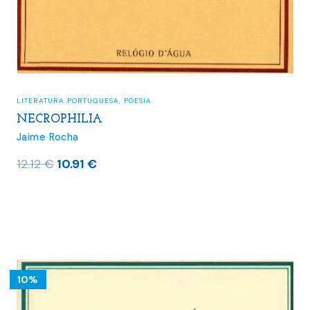
LITERATURA PORTUGUESA
,
POESIA
NECROPHILIA
Jaime Rocha
O
O
12.12
€
10.91
€
preço
preço
original
atual
era:
é:
12.12 €.
10.91 €.
10%