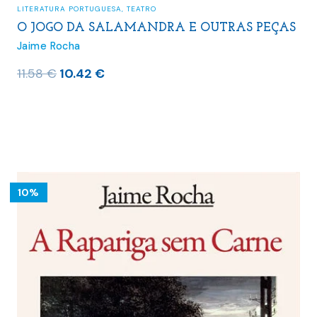
LITERATURA PORTUGUESA
,
TEATRO
O JOGO DA SALAMANDRA E OUTRAS PEÇAS
Jaime Rocha
O
O
11.58
€
10.42
€
preço
preço
original
atual
era:
é:
11.58 €.
10.42 €.
10%