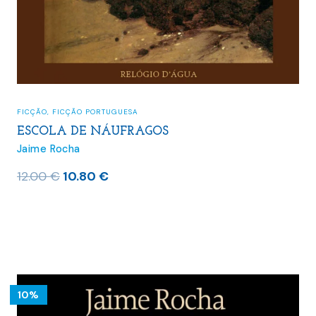
FICÇÃO
,
FICÇÃO PORTUGUESA
ESCOLA DE NÁUFRAGOS
Jaime Rocha
O
O
12.00
€
10.80
€
preço
preço
original
atual
era:
é:
12.00 €.
10.80 €.
10%