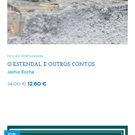
FICÇÃO PORTUGUESA
O ESTENDAL E OUTROS CONTOS
Jaime Rocha
O
O
14.00
€
12.60
€
preço
preço
original
atual
era:
é:
14.00 €.
12.60 €.
10%