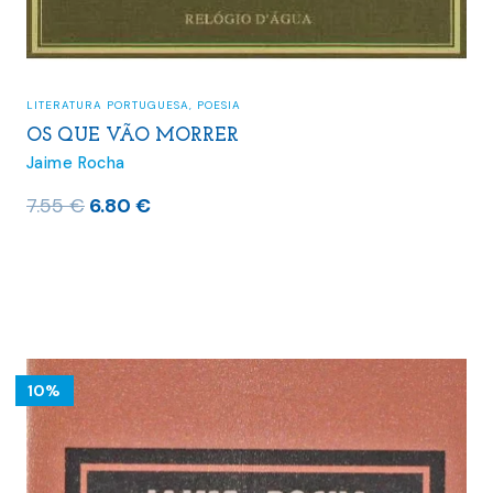
LITERATURA PORTUGUESA
,
POESIA
OS QUE VÃO MORRER
Jaime Rocha
O
O
7.55
€
6.80
€
preço
preço
original
atual
era:
é:
7.55 €.
6.80 €.
10%