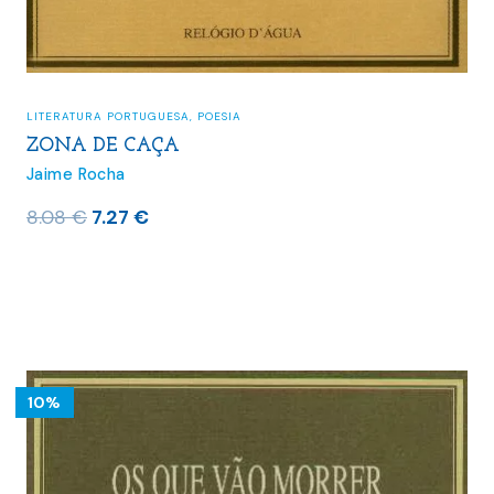
LITERATURA PORTUGUESA
,
POESIA
ZONA DE CAÇA
Jaime Rocha
O
O
8.08
€
7.27
€
preço
preço
original
atual
era:
é:
8.08 €.
7.27 €.
10%