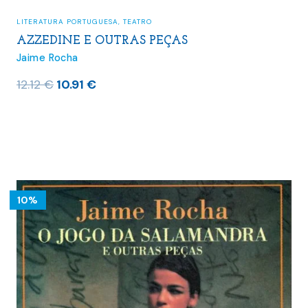
LITERATURA PORTUGUESA
,
TEATRO
AZZEDINE E OUTRAS PEÇAS
Jaime Rocha
O
O
12.12
€
10.91
€
preço
preço
original
atual
era:
é:
12.12 €.
10.91 €.
10%