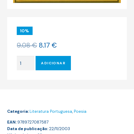
10%
O
O
9.08
€
8.17
€
preço
preço
original
atual
Quantidade
era:
é:
ADICIONAR
de
9.08 €.
8.17 €.
DO
EXTERMÍNIO
Categoria:
Literatura Portuguesa
,
Poesia
EAN:
9789727087587
Data de publicação:
22/11/2003