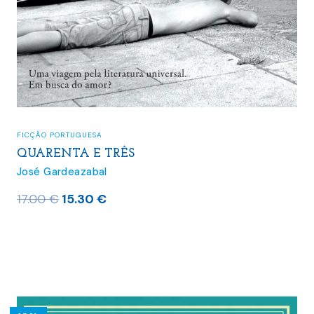
FICÇÃO PORTUGUESA
QUARENTA E TRÊS
José Gardeazabal
O
O
17.00
€
15.30
€
preço
preço
original
atual
era:
é:
17.00 €.
15.30 €.