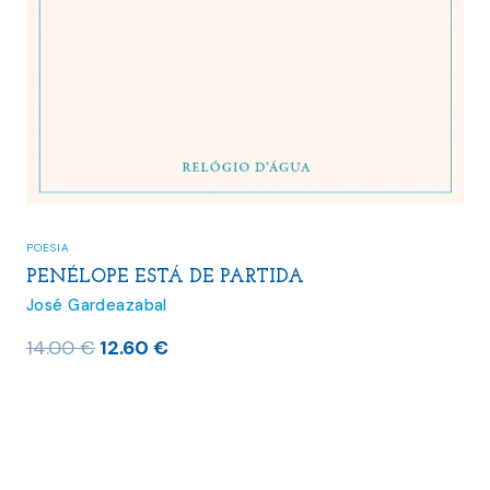
POESIA
PENÉLOPE ESTÁ DE PARTIDA
José Gardeazabal
O
O
14.00
€
12.60
€
preço
preço
original
atual
era:
é:
14.00 €.
12.60 €.