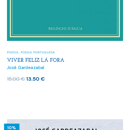
POESIA
,
POESIA PORTUGUESA
VIVER FELIZ LÁ FORA
José Gardeazabal
O
O
15.00
€
13.50
€
preço
preço
original
atual
era:
é:
15.00 €.
13.50 €.
10%