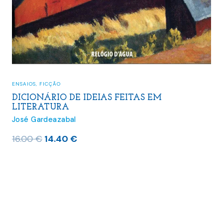
ENSAIOS
,
FICÇÃO
DICIONÁRIO DE IDEIAS FEITAS EM
LITERATURA
José Gardeazabal
O
O
16.00
€
14.40
€
preço
preço
original
atual
era:
é:
16.00 €.
14.40 €.