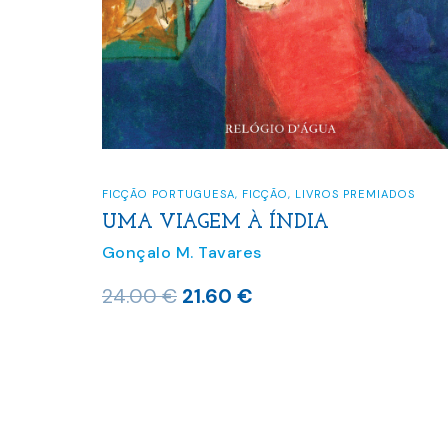
FICÇÃO PORTUGUESA
,
FICÇÃO
,
LIVROS PREMIADOS
UMA VIAGEM À ÍNDIA
Gonçalo M. Tavares
O
O
24.00
€
21.60
€
preço
preço
original
atual
era:
é:
24.00 €.
21.60 €.