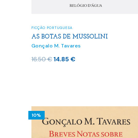
FICÇÃO PORTUGUESA
AS BOTAS DE MUSSOLINI
Gonçalo M. Tavares
O
O
16.50
€
14.85
€
preço
preço
original
atual
era:
é:
16.50 €.
14.85 €.
10%