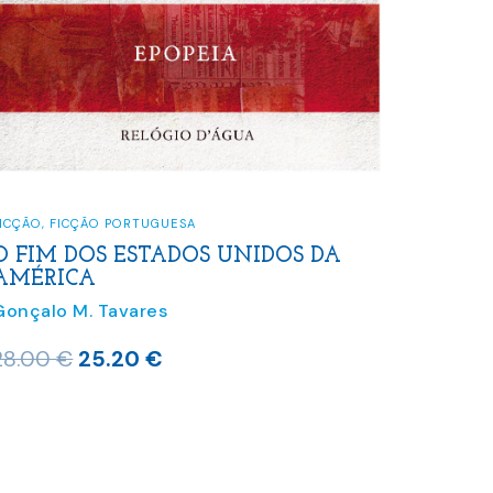
FICÇÃO
,
FICÇÃO PORTUGUESA
O FIM DOS ESTADOS UNIDOS DA
AMÉRICA
Gonçalo M. Tavares
O
O
28.00
€
25.20
€
preço
preço
original
atual
era:
é:
28.00 €.
25.20 €.