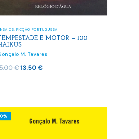
NSAIOS
,
FICÇÃO PORTUGUESA
TEMPESTADE E MOTOR — 100
HAIKUS
Gonçalo M. Tavares
O
O
15.00
€
13.50
€
preço
preço
original
atual
era:
é:
15.00 €.
13.50 €.
10%