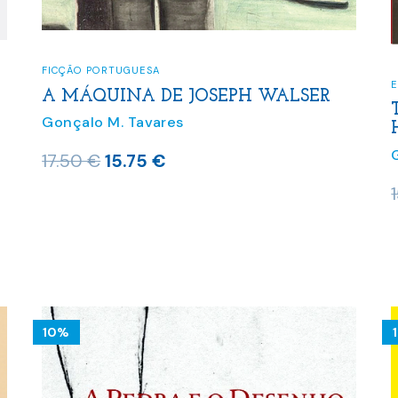
FICÇÃO PORTUGUESA
E
A MÁQUINA DE JOSEPH WALSER
Gonçalo M. Tavares
O
O
17.50
€
15.75
€
preço
preço
original
atual
era:
é:
17.50 €.
15.75 €.
10%