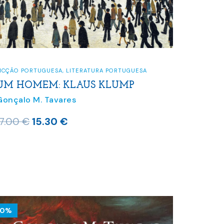
FICÇÃO PORTUGUESA
,
LITERATURA PORTUGUESA
UM HOMEM: KLAUS KLUMP
Gonçalo M. Tavares
O
O
17.00
€
15.30
€
preço
preço
original
atual
era:
é:
17.00 €.
15.30 €.
10%