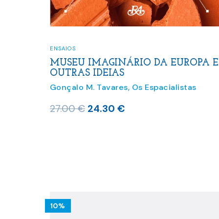
ENSAIOS
MUSEU IMAGINÁRIO DA EUROPA E
OUTRAS IDEIAS
Gonçalo M. Tavares
,
Os Espacialistas
O
O
27.00
€
24.30
€
preço
preço
original
atual
era:
é:
27.00 €.
24.30 €.
10%