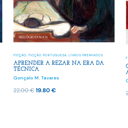
FICÇÃO
,
FICÇÃO PORTUGUESA
,
LIVROS PREMIADOS
APRENDER A REZAR NA ERA DA
TÉCNICA
Gonçalo M. Tavares
O
O
22.00
€
19.80
€
preço
preço
original
atual
era:
é:
22.00 €.
19.80 €.