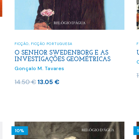
FICÇÃO
,
FICÇÃO PORTUGUESA
O SENHOR SWEDENBORG E AS
INVESTIGAÇÕES GEOMÉTRICAS
Gonçalo M. Tavares
O
O
14.50
€
13.05
€
preço
preço
original
atual
era:
é:
14.50 €.
13.05 €.
10%