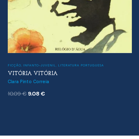
FICÇÃO
,
INFANTO-JUVENIL
,
LITERATURA PORTUGUESA
VITÓRIA VITÓRIA
Clara Pinto Correia
O
O
10.09
€
9.08
€
preço
preço
original
atual
era:
é:
10.09 €.
9.08 €.