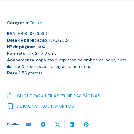
da
Europa
e
Categoria:
Ensaios
Outras
Ideias
EAN:
9789897835308
Data de publicação:
18/12/2024
Nº de páginas:
504
Formato:
17 x 24 x 3
cms
Acabamento:
capa mole impressa de ambos os lados, com
ilustrações em papel fotográfico no interior
Peso:
1156
gramas
CLIQUE PARA LER AS PRIMEIRAS PÁGINAS
ADICIONAR AOS FAVORITOS
Partilhe: