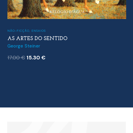
NÃO-FICÇÃO
,
ENSAIOS
AS ARTES DO SENTIDO
George Steiner
O
O
17.00
€
15.30
€
preço
preço
original
atual
era:
é:
17.00 €.
15.30 €.