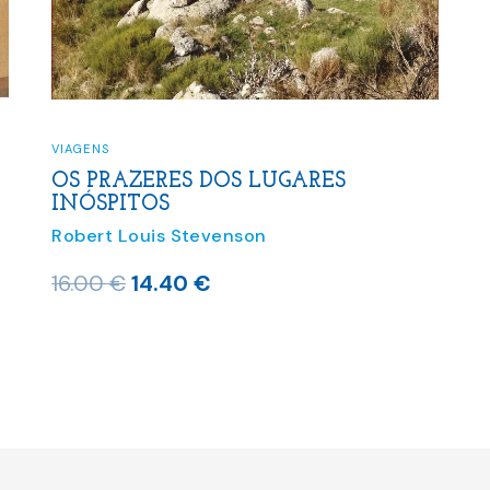
VIAGENS
OS PRAZERES DOS LUGARES
INÓSPITOS
Robert Louis Stevenson
O
O
16.00
€
14.40
€
preço
preço
original
atual
era:
é:
16.00 €.
14.40 €.