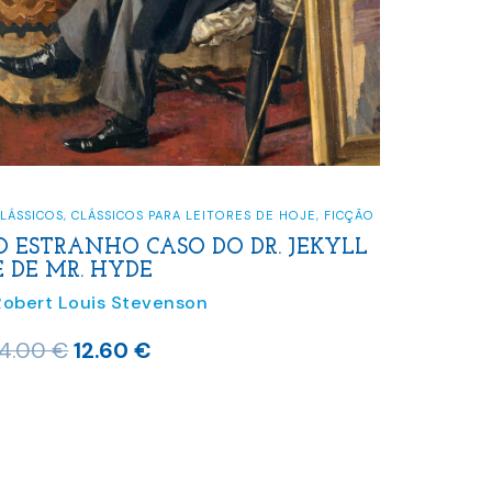
LÁSSICOS
,
CLÁSSICOS PARA LEITORES DE HOJE
,
FICÇÃO
O ESTRANHO CASO DO DR. JEKYLL
E DE MR. HYDE
Robert Louis Stevenson
O
O
14.00
€
12.60
€
preço
preço
original
atual
era:
é:
14.00 €.
12.60 €.