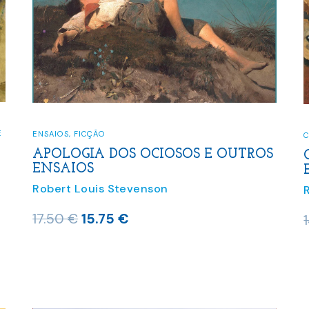
E
ENSAIOS
,
FICÇÃO
C
APOLOGIA DOS OCIOSOS E OUTROS
ENSAIOS
Robert Louis Stevenson
O
O
17.50
€
15.75
€
preço
preço
original
atual
era:
é:
17.50 €.
15.75 €.