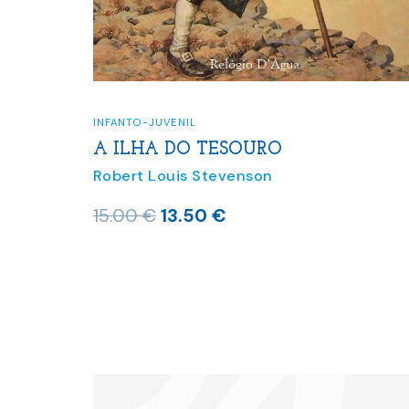
INFANTO-JUVENIL
A ILHA DO TESOURO
Robert Louis Stevenson
O
O
15.00
€
13.50
€
preço
preço
original
atual
era:
é:
15.00 €.
13.50 €.