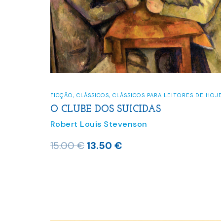
FICÇÃO
,
CLÁSSICOS
,
CLÁSSICOS PARA LEITORES DE HOJ
O CLUBE DOS SUICIDAS
Robert Louis Stevenson
O
O
15.00
€
13.50
€
preço
preço
original
atual
era:
é:
15.00 €.
13.50 €.