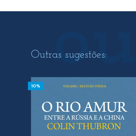
15.00 €.
13.50 €.
17.50
Outras sugestões:
10%