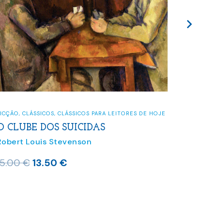
FICÇÃO
,
CLÁSSICOS
,
CLÁSSICOS PARA
 LEITORES DE HOJE
,
FICÇÃO
O CLUBE DOS SUICIDAS
O DO DR. JEKYLL
Robert Louis Stevenson
son
O
O
15.00
€
13.50
€
preço
preço
eço
original
atual
ual
era:
é: