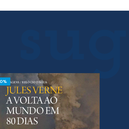
15.00 €.
13.50 €.
60 €.
%
10%