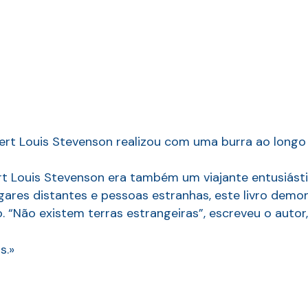
obert Louis Stevenson realizou com uma burra ao lon
bert Louis Stevenson era também um viajante entusiás
ares distantes e pessoas estranhas, este livro demon
“Não existem terras estrangeiras”, escreveu o autor, 
s.»