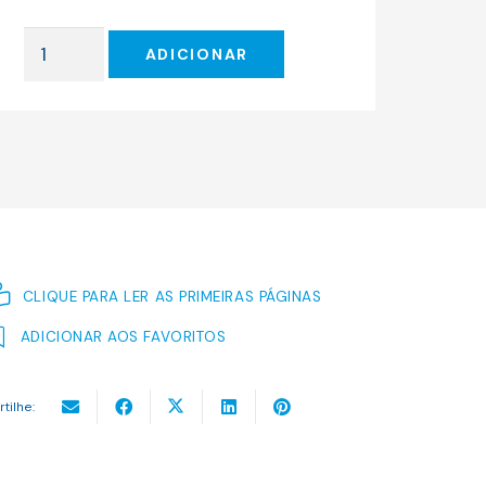
original
atual
era:
é:
Quantidade
16.00 €.
14.40 €.
ADICIONAR
de
Os
Prazeres
dos
Lugares
Inóspitos
CLIQUE PARA LER AS PRIMEIRAS PÁGINAS
ADICIONAR AOS FAVORITOS
rtilhe: