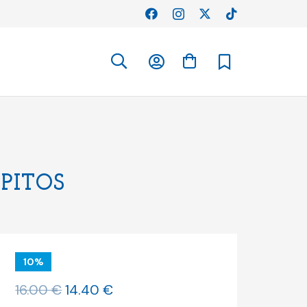
PITOS
10%
O
O
16.00
€
14.40
€
preço
preço