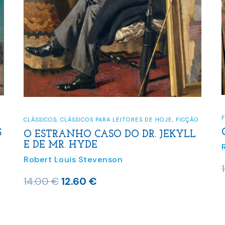
CLÁSSICOS
,
CLÁSSICOS PARA
DOS OCIOSOS E OUTROS
O ESTRANHO CAS
E DE MR. HYDE
Stevenson
Robert Louis Steven
O
5
€
O
O
14.00
€
12.60
€
o
preço
preço
pr
nal
atual
original
at
é: