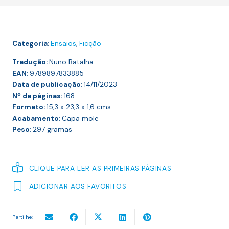
Ociosos
e
Outros
Categoria:
Ensaios
,
Ficção
Ensaios
Tradução:
Nuno Batalha
EAN:
9789897833885
Data de publicação:
14/11/2023
Nº de páginas:
168
Formato:
15,3 x 23,3 x 1,6
cms
Acabamento:
Capa mole
Peso:
297
gramas
CLIQUE PARA LER AS PRIMEIRAS PÁGINAS
ADICIONAR AOS FAVORITOS
Partilhe: