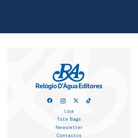
original
atual
era:
é:
18.00 €.
16.20 €.
Loja
Tote Bags
Newsletter
Contactos