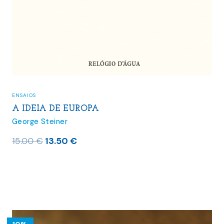
ENSAIOS
A IDEIA DE EUROPA
George Steiner
O
O
15.00
€
13.50
€
preço
preço
original
atual
era:
é:
15.00 €.
13.50 €.