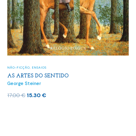
NÃO-FICÇÃO
,
ENSAIOS
AS ARTES DO SENTIDO
George Steiner
O
O
17.00
€
15.30
€
preço
preço
original
atual
era:
é:
17.00 €.
15.30 €.