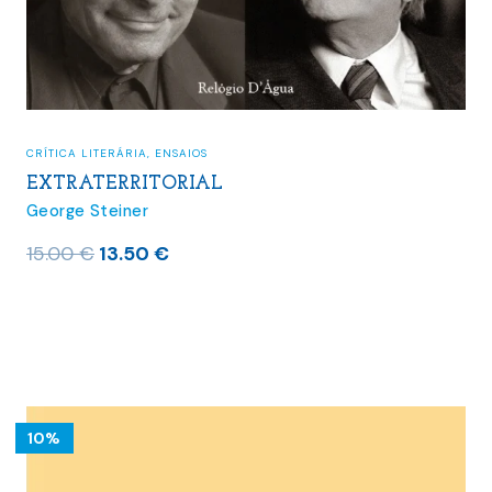
CRÍTICA LITERÁRIA
,
ENSAIOS
EXTRATERRITORIAL
George Steiner
O
O
15.00
€
13.50
€
preço
preço
original
atual
era:
é:
15.00 €.
13.50 €.
10%