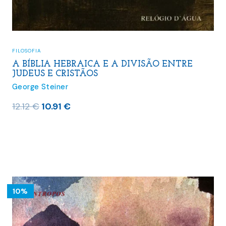
FILOSOFIA
A BÍBLIA HEBRAICA E A DIVISÃO ENTRE
JUDEUS E CRISTÃOS
George Steiner
O
O
12.12
€
10.91
€
preço
preço
original
atual
era:
é:
12.12 €.
10.91 €.
10%