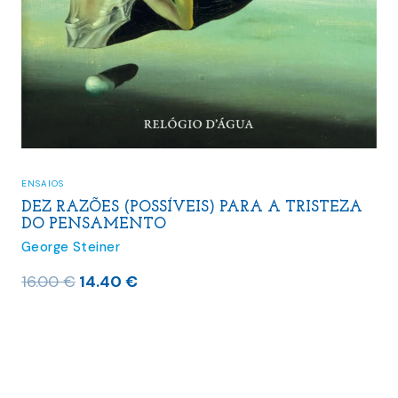
ENSAIOS
DEZ RAZÕES (POSSÍVEIS) PARA A TRISTEZA
DO PENSAMENTO
George Steiner
O
O
16.00
€
14.40
€
preço
preço
original
atual
era:
é:
16.00 €.
14.40 €.