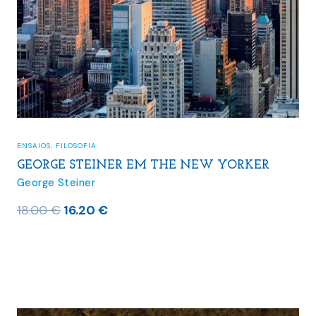
ENSAIOS
,
FILOSOFIA
GEORGE STEINER EM THE NEW YORKER
George Steiner
O
O
18.00
€
16.20
€
preço
preço
original
atual
era:
é:
18.00 €.
16.20 €.