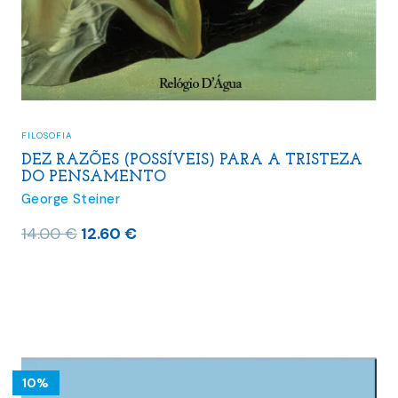
FILOSOFIA
DEZ RAZÕES (POSSÍVEIS) PARA A TRISTEZA
DO PENSAMENTO
George Steiner
O
O
14.00
€
12.60
€
preço
preço
original
atual
era:
é:
14.00 €.
12.60 €.
10%