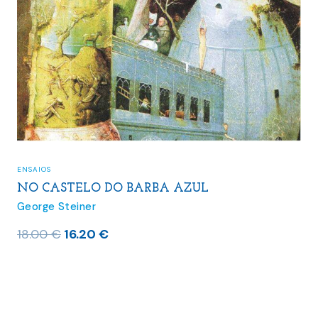
ENSAIOS
NO CASTELO DO BARBA AZUL
George Steiner
O
O
18.00
€
16.20
€
preço
preço
original
atual
era:
é:
18.00 €.
16.20 €.