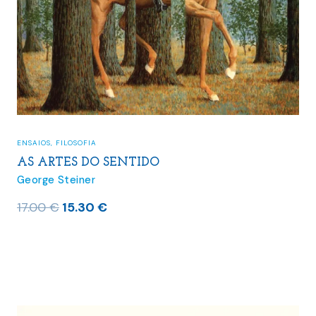
ENSAIOS
,
FILOSOFIA
AS ARTES DO SENTIDO
George Steiner
O
O
17.00
€
15.30
€
preço
preço
original
atual
era:
é:
17.00 €.
15.30 €.