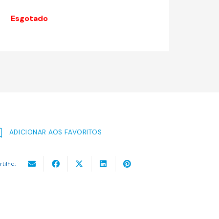
original
atual
era:
é:
Esgotado
15.00 €.
13.50 €.
ADICIONAR AOS FAVORITOS
rtilhe: