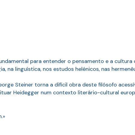
fundamental para entender o pensamento e a cultura
ogia, na linguística, nos estudos helénicos, nas hermen
eorge Steiner torna a difícil obra deste filósofo aces
situar Heidegger num contexto literário-cultural eur
.»