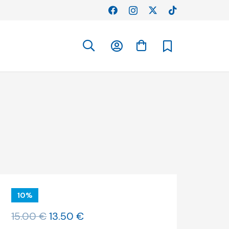
10%
O
O
15.00
€
13.50
€
preço
preço