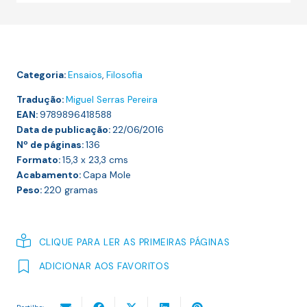
do
Budismo
Zen
Categoria:
Ensaios
,
Filosofia
Tradução:
Miguel Serras Pereira
EAN:
9789896418588
Data de publicação:
22/06/2016
Nº de páginas:
136
Formato:
15,3 x 23,3
cms
Acabamento:
Capa Mole
Peso:
220
gramas
CLIQUE PARA LER AS PRIMEIRAS PÁGINAS
ADICIONAR AOS FAVORITOS