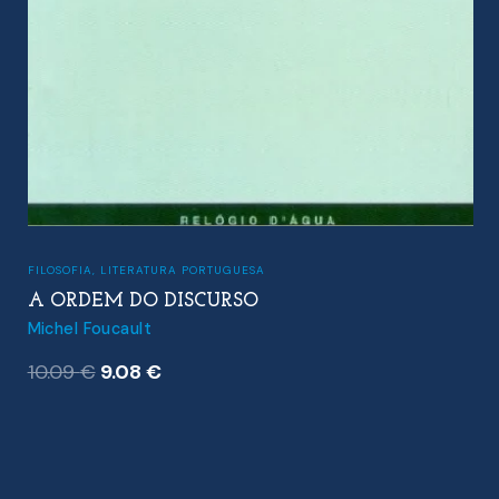
FILOSOFIA
,
LITERATURA PORTUGUESA
A ORDEM DO DISCURSO
Michel Foucault
O
O
10.09
€
9.08
€
preço
preço
original
atual
era:
é:
10.09 €.
9.08 €.