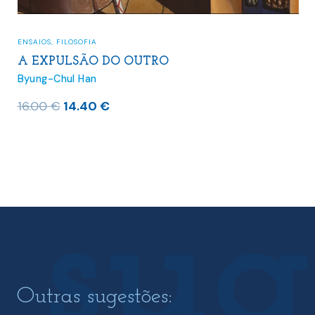
ENSAIOS
,
FILOSOFIA
A EXPULSÃO DO OUTRO
Byung-Chul Han
O
O
16.00
€
14.40
€
preço
preço
original
atual
era:
é:
16.00 €.
14.40 €.
Outras sugestões: