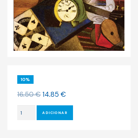
10%
O
O
16.50
€
14.85
€
preço
preço
original
atual
Quantidade
era:
é:
ADICIONAR
de
16.50 €.
14.85 €.
O
AROMA