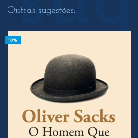
Outras sugestões:
10%