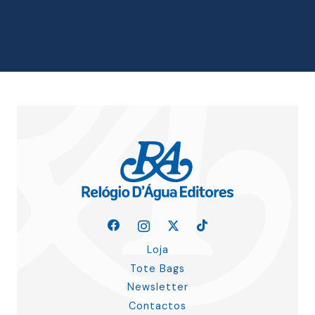
original
atual
era:
é:
22.00 €.
19.80 €.
Loja
Tote Bags
Newsletter
Contactos