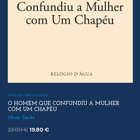
ENSAIOS
,
NÃO-FICÇÃO
O HOMEM QUE CONFUNDIU A MULHER
COM UM CHAPÉU
Oliver Sacks
O
O
22.00
€
19.80
€
preço
preço