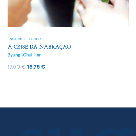
ENSAIOS
,
FILOSOFIA
A CRISE DA NARRAÇÃO
Byung-Chul Han
O
O
17.50
€
15.75
€
preço
preço
original
atual
era:
é:
17.50 €.
15.75 €.