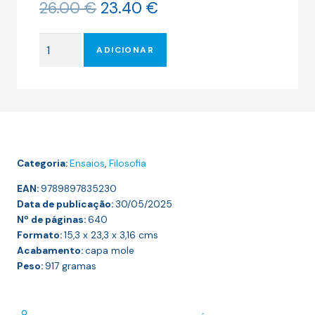
O
O
26.00
€
23.40
€
preço
preço
original
atual
Quantidade
era:
é:
ADICIONAR
de
26.00 €.
23.40 €.
INVESTIGAÇÕES
FILOSÓFICAS
Categoria:
Ensaios
,
Filosofia
EAN:
9789897835230
Data de publicação:
30/05/2025
Nº de páginas:
640
Formato:
15,3 x 23,3 x 3,16
cms
Acabamento:
capa mole
Peso:
917
gramas