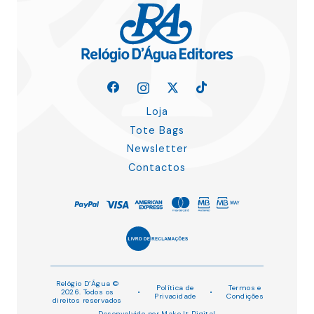
Loja
Tote Bags
Newsletter
Contactos
Relógio D’Água ©
Política de
Termos e
2026. Todos os
•
•
Privacidade
Condições
direitos reservados
Desenvolvido por
Make It Digital