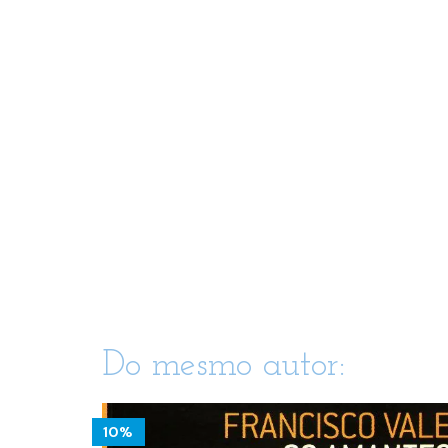
Do mesmo autor:
10%