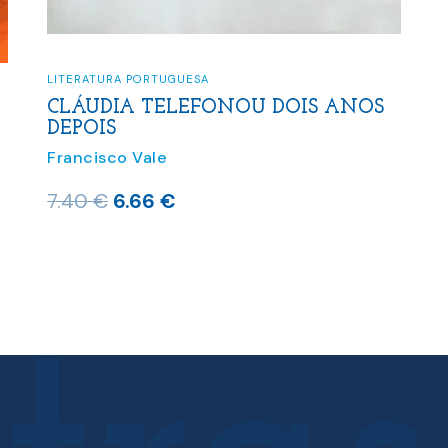
LITERATURA PORTUGUESA
CLÁUDIA TELEFONOU DOIS ANOS
DEPOIS
Francisco Vale
O
O
7.40
€
6.66
€
preço
preço
original
atual
era:
é:
7.40 €.
6.66 €.