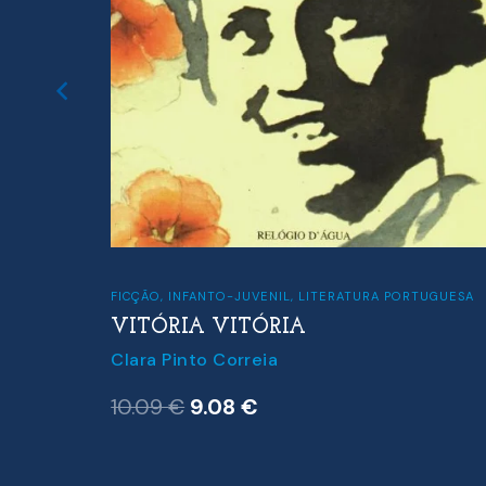
FICÇÃO
,
INFANTO-JUVENIL
,
LITERATURA PORTUGUESA
VITÓRIA VITÓRIA
Clara Pinto Correia
O
O
10.09
€
9.08
€
preço
preço
original
atual