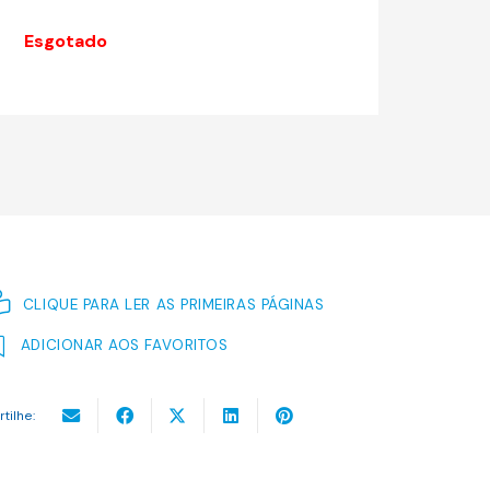
original
atual
era:
é:
Esgotado
14.13 €.
12.72 €.
CLIQUE PARA LER AS PRIMEIRAS PÁGINAS
ADICIONAR AOS FAVORITOS
rtilhe: