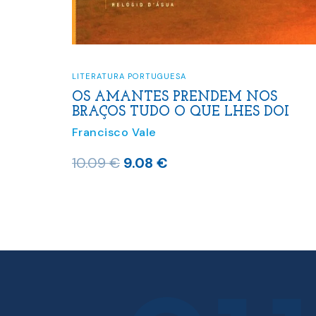
LITERATURA PORTUGUESA
OS AMANTES PRENDEM NOS
BRAÇOS TUDO O QUE LHES DOI
Francisco Vale
O
O
10.09
€
9.08
€
preço
preço
original
atual
era:
é:
10.09 €.
9.08 €.