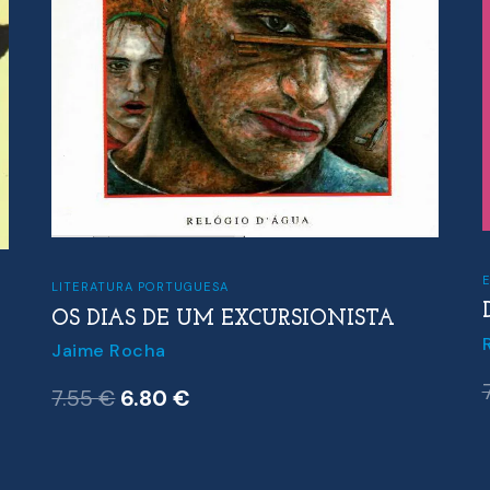
E
LITERATURA PORTUGUESA
OS DIAS DE UM EXCURSIONISTA
Jaime Rocha
O
O
7.55
€
6.80
€
preço
preço
original
atual