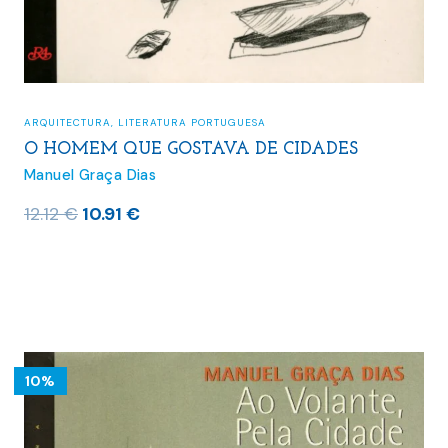
ARQUITECTURA
,
LITERATURA PORTUGUESA
O HOMEM QUE GOSTAVA DE CIDADES
Manuel Graça Dias
O
O
12.12
€
10.91
€
preço
preço
original
atual
era:
é:
12.12 €.
10.91 €.
10%