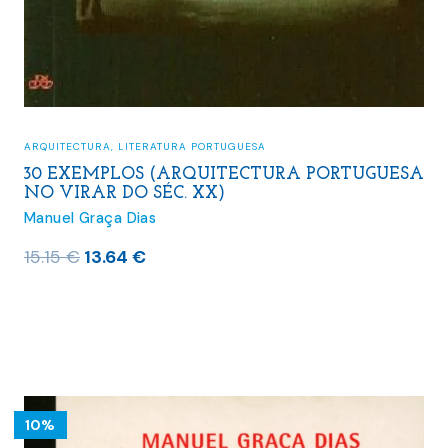
ARQUITECTURA
,
LITERATURA PORTUGUESA
30 EXEMPLOS (ARQUITECTURA PORTUGUESA
NO VIRAR DO SÉC. XX)
Manuel Graça Dias
O
O
15.15
€
13.64
€
preço
preço
original
atual
era:
é:
15.15 €.
13.64 €.
10%