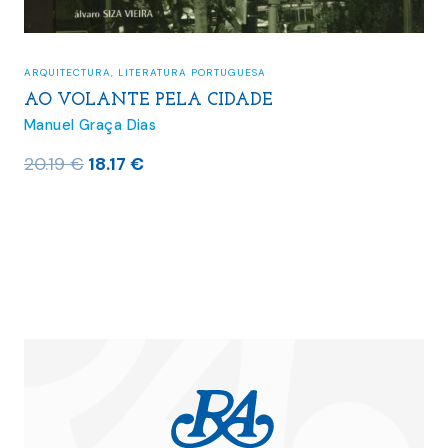
ARQUITECTURA
,
LITERATURA PORTUGUESA
AO VOLANTE PELA CIDADE
Manuel Graça Dias
O
O
20.19
€
18.17
€
preço
preço
original
atual
era:
é:
20.19 €.
18.17 €.