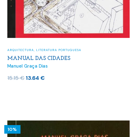
ARQUITECTURA
,
LITERATURA PORTUGUESA
MANUAL DAS CIDADES
Manuel Graça Dias
O
O
15.15
€
13.64
€
preço
preço
original
atual
era:
é:
15.15 €.
13.64 €.
10%