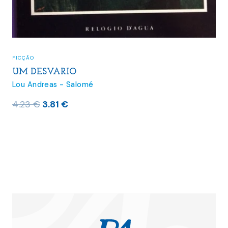
FICÇÃO
UM DESVARIO
Lou Andreas - Salomé
O
O
4.23
€
3.81
€
preço
preço
original
atual
era:
é:
4.23 €.
3.81 €.