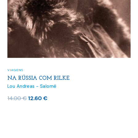
VIAGENS
NA RÚSSIA COM RILKE
Lou Andreas - Salomé
O
O
14.00
€
12.60
€
preço
preço
original
atual
era:
é:
14.00 €.
12.60 €.