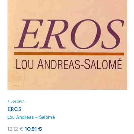
FILOSOFIA
EROS
Lou Andreas - Salomé
O
O
12.12
€
10.91
€