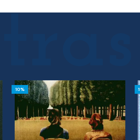
36.50 €.
32.85 €.
10%