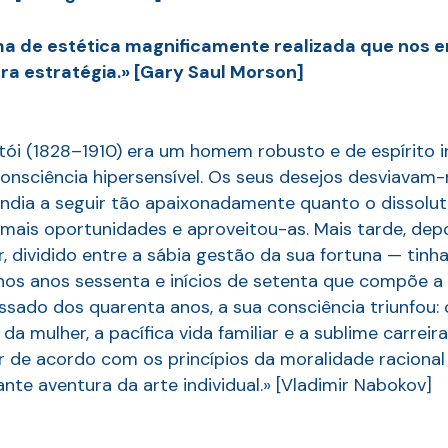
a de estética magnificamente realizada que nos e
a estratégia.» [Gary Saul Morson]
stói (1828–1910) era um homem robusto e de espírito 
nsciência hipersensível. Os seus desejos desviava
ndia a seguir tão apaixonadamente quanto o dissoluto
e mais oportunidades e aproveitou-as. Mais tarde, de
, dividido entre a sábia gestão da sua fortuna — tinh
 nos anos sessenta e inícios de setenta que compõe a 
assado dos quarenta anos, a sua consciência triunfou: 
e da mulher, a pacífica vida familiar e a sublime carrei
 de acordo com os princípios da moralidade racional 
e aventura da arte individual.» [Vladimir Nabokov]