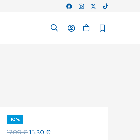
10%
O
O
17.00
€
15.30
€
preço
preço