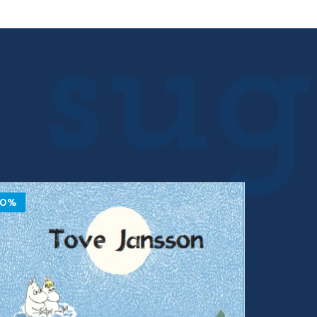
25.00 €.
22.50 €.
10%
10%