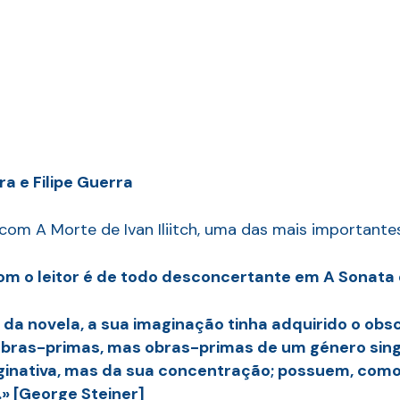
a e Filipe Guerra
 com A Morte de Ivan Iliitch, uma das mais importantes
com o leitor é de todo desconcertante em A Sonata 
 da novela, a sua imaginação tinha adquirido o obsc
o obras-primas, mas obras-primas de um género singu
ginativa, mas da sua concentração; possuem, como 
» [George Steiner]