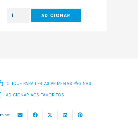
original
atual
era:
é:
Quantidade
17.00 €.
15.30 €.
ADICIONAR
de
A
SONATA
DE
KREUTZER
CLIQUE PARA LER AS PRIMEIRAS PÁGINAS
ADICIONAR AOS FAVORITOS
rtilhe: