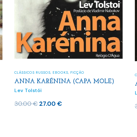
CLÁSSICOS RUSSOS
,
EBOOKS
,
FICÇÃO
ANNA KARÉNINA (CAPA DURA)
Lev Tolstói
O
O
36.50
€
32.85
€
preço
preço
original
atual
era:
é: