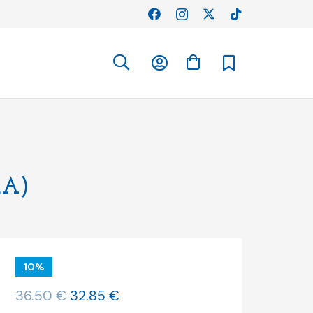
A)
10%
O
O
36.50
€
32.85
€
preço
preço