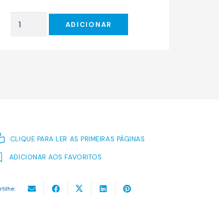
original
atual
era:
é:
Quantidade
36.50 €.
32.85 €.
ADICIONAR
de
Anna
Karénina
(capa
dura)
CLIQUE PARA LER AS PRIMEIRAS PÁGINAS
ADICIONAR AOS FAVORITOS
rtilhe: