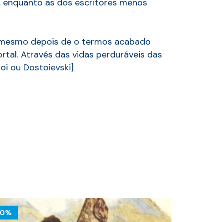
e, enquanto as dos escritores menos
 e mesmo depois de o termos acabado
rtal. Através das vidas perduráveis das
toi ou Dostoievski]
10%
10%