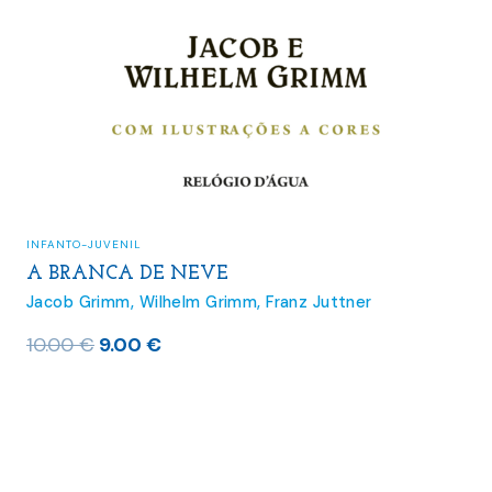
INFANTO-JUVENIL
A BRANCA DE NEVE
Jacob Grimm
,
Wilhelm Grimm
,
Franz Juttner
O
O
10.00
€
9.00
€
preço
preço
original
atual
era:
é:
10.00 €.
9.00 €.