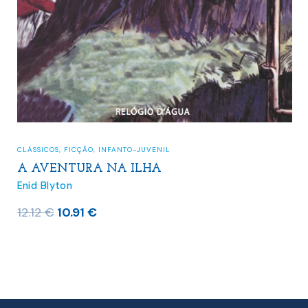
CLÁSSICOS
,
FICÇÃO
,
INFANTO-JUVENIL
A AVENTURA NA ILHA
Enid Blyton
O
O
12.12
€
10.91
€
preço
preço
original
atual
era:
é:
12.12 €.
10.91 €.