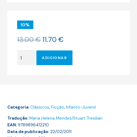
10%
O
O
13.00
€
11.70
€
preço
preço
original
atual
Quantidade
era:
é:
ADICIONAR
de
13.00 €.
11.70 €.
A
AVENTURA
NO
MAR
Categoria:
Clássicos
,
Ficção
,
Infanto-Juvenil
Tradução:
Maria Helena Mendes/Stuart Tresilian
EAN:
9789896412210
Data de publicação:
22/02/2011