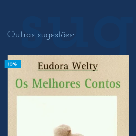
Outras sugestões:
10%