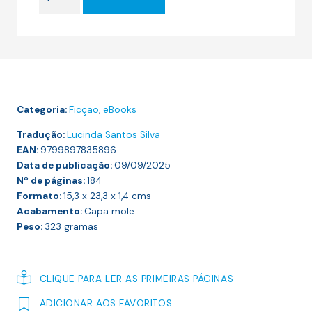
era:
é:
de
18.00 €.
16.20 €.
O
ESTRANHO
DESAPARECIMENTO
DE
ESME
Categoria:
Ficção
,
eBooks
LENNOX
Tradução:
Lucinda Santos Silva
EAN:
9799897835896
Data de publicação:
09/09/2025
Nº de páginas:
184
Formato:
15,3 x 23,3 x 1,4
cms
Acabamento:
Capa mole
Peso:
323
gramas
CLIQUE PARA LER AS PRIMEIRAS PÁGINAS
ADICIONAR AOS FAVORITOS