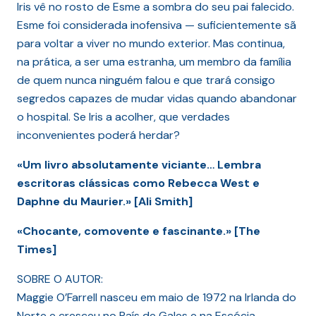
Iris vê no rosto de Esme a sombra do seu pai falecido.
Esme foi considerada inofensiva — suficientemente sã
para voltar a viver no mundo exterior. Mas continua,
na prática, a ser uma estranha, um membro da família
de quem nunca ninguém falou e que trará consigo
segredos capazes de mudar vidas quando abandonar
o hospital. Se Iris a acolher, que verdades
inconvenientes poderá herdar?
«Um livro absolutamente viciante… Lembra
escritoras clássicas como Rebecca West e
Daphne du Maurier.» [Ali Smith]
«Chocante, comovente e fascinante.» [The
Times]
SOBRE O AUTOR:
Maggie O’Farrell nasceu em maio de 1972 na Irlanda do
Norte e cresceu no País de Gales e na Escócia.