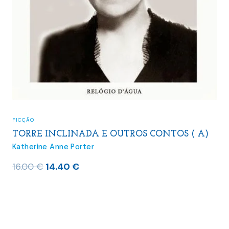
FICÇÃO
TORRE INCLINADA E OUTROS CONTOS ( A)
Katherine Anne Porter
O
O
16.00
€
14.40
€
preço
preço
original
atual
era:
é:
16.00 €.
14.40 €.