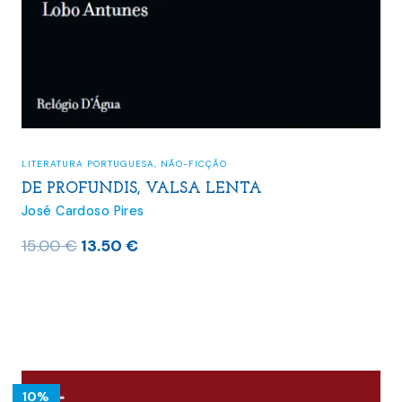
LITERATURA PORTUGUESA
,
NÃO-FICÇÃO
DE PROFUNDIS, VALSA LENTA
José Cardoso Pires
O
O
15.00
€
13.50
€
preço
preço
original
atual
era:
é:
15.00 €.
13.50 €.
10%