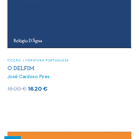
FICÇÃO
,
LITERATURA PORTUGUESA
O DELFIM
José Cardoso Pires
O
O
18.00
€
16.20
€
preço
preço
original
atual
era:
é:
18.00 €.
16.20 €.