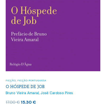
FICÇÃO
,
FICÇÃO PORTUGUESA
O HÓSPEDE DE JOB
Bruno Vieira Amaral
,
José Cardoso Pires
O
O
17.00
€
15.30
€