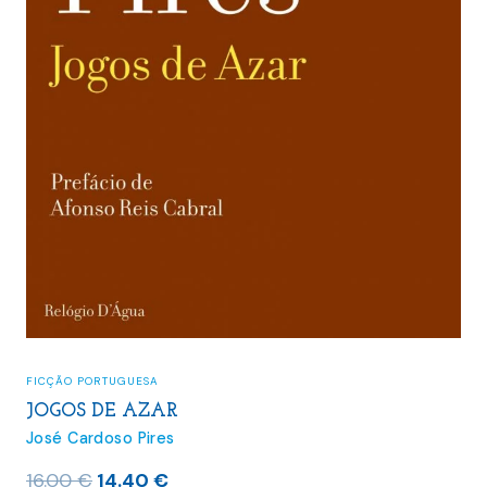
FICÇÃO PORTUGUESA
JOGOS DE AZAR
José Cardoso Pires
O
O
16.00
€
14.40
€