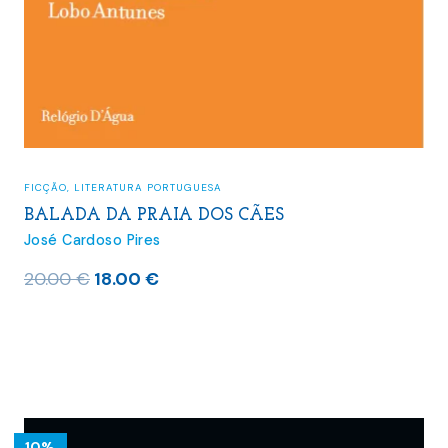
FICÇÃO
,
LITERATURA PORTUGUESA
BALADA DA PRAIA DOS CÃES
José Cardoso Pires
O
O
20.00
€
18.00
€
preço
preço
original
atual
era:
é:
20.00 €.
18.00 €.
10%