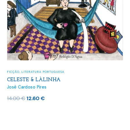
FICÇÃO
,
LITERATURA PORTUGUESA
CELESTE & LÀLINHA
José Cardoso Pires
O
O
14.00
€
12.60
€
preço
preço
original
atual
era:
é:
14.00 €.
12.60 €.