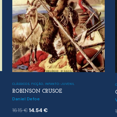
CLÁSSICOS
,
FICÇÃO
,
INFANTO-JUVENIL
C
ROBINSON CRUSOE
Daniel Defoe
O
O
16.15
€
14.54
€