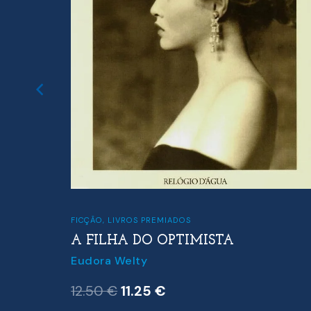
FICÇÃO
,
LIVROS PREMIADOS
A FILHA DO OPTIMISTA
Eudora Welty
O
O
12.50
€
11.25
€
preço
preço