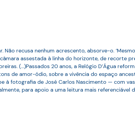
ar. Não recusa nenhum acrescento, absorve-o. ‘Mesmo o
e câmara assestada à linha do horizonte, de recorte 
reiras. (…)Passados 20 anos, a Relógio D’Água reform
 tons de amor-ódio, sobre a vivência do espaço ancest
be à fotografia de José Carlos Nascimento — com vast
almente, para apoio a uma leitura mais referenciável