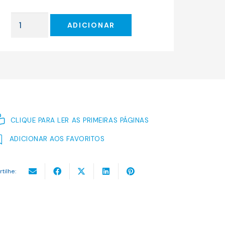
original
atual
era:
é:
Quantidade
17.00 €.
15.30 €.
ADICIONAR
de
Lisboa
—
Livro
de
Bordo
CLIQUE PARA LER AS PRIMEIRAS PÁGINAS
ADICIONAR AOS FAVORITOS
rtilhe: