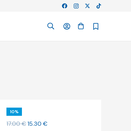
10%
O
O
17.00
€
15.30
€
preço
preço