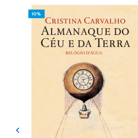
0%
10%