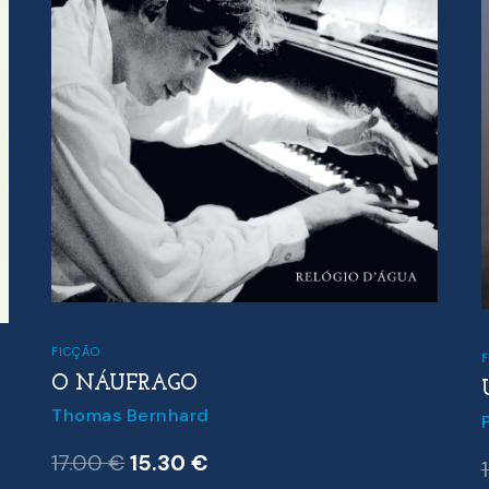
FICÇÃO
O NÁUFRAGO
Thomas Bernhard
O
O
17.00
€
15.30
€