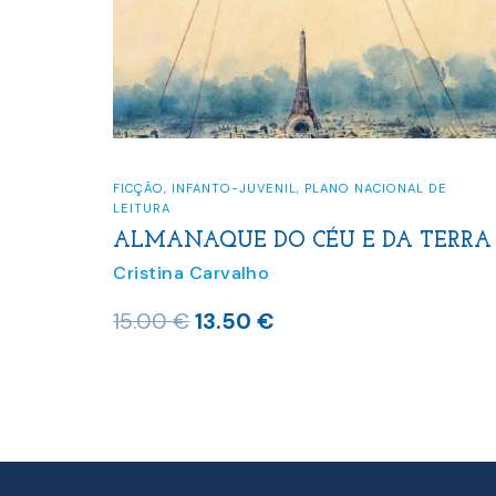
FICÇÃO P
ICÇÃO
,
INFANTO-JUVENIL
,
PLANO NACIONAL DE
ATÉ J
EITURA
Cristina
LMANAQUE DO CÉU E DA TERRA
ristina Carvalho
13.00
O
O
5.00
€
13.50
€
preço
preço
original
atual
era:
é:
15.00 €.
13.50 €.