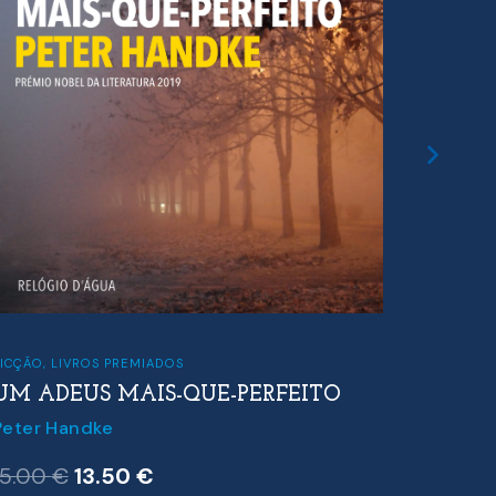
FICÇÃO
,
LIVROS PREMIADOS
CLÁSSICO
UM ADEUS MAIS-QUE-PERFEITO
O PIE
TOUR
Peter Handke
Honoré
O
O
15.00
€
13.50
€