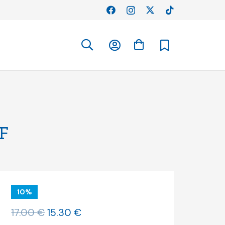
F
10%
O
O
17.00
€
15.30
€
preço
preço