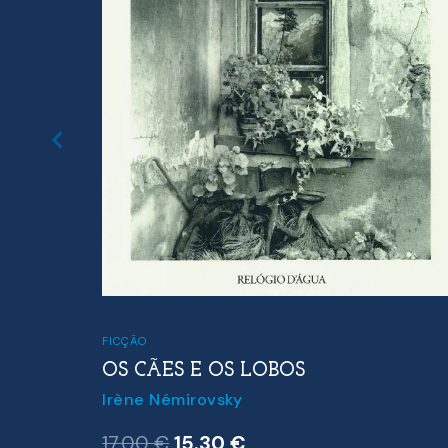
FICÇÃO
OS CÃES E OS LOBOS
Irène Némirovsky
O
O
17.00
€
15.30
€