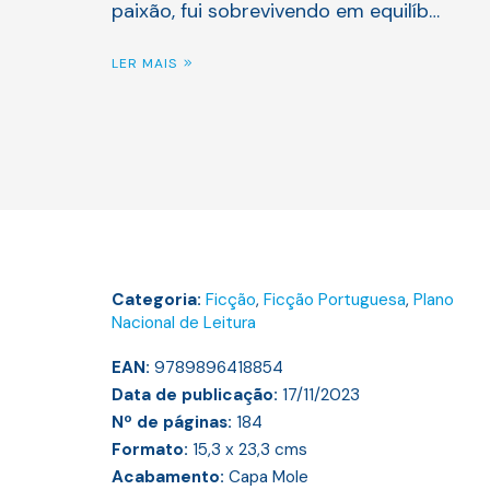
paixão, fui sobrevivendo em equilíb…
LER MAIS
Categoria:
Ficção
,
Ficção Portuguesa
,
Plano
Nacional de Leitura
EAN:
9789896418854
Data de publicação:
17/11/2023
Nº de páginas:
184
Formato:
15,3 x 23,3
cms
Acabamento:
Capa Mole