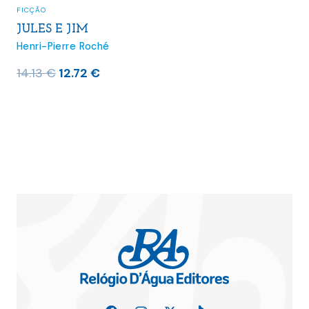
FICÇÃO
JULES E JIM
Henri-Pierre Roché
O
O
14.13
€
12.72
€
preço
preço
original
atual
era:
é:
14.13 €.
12.72 €.